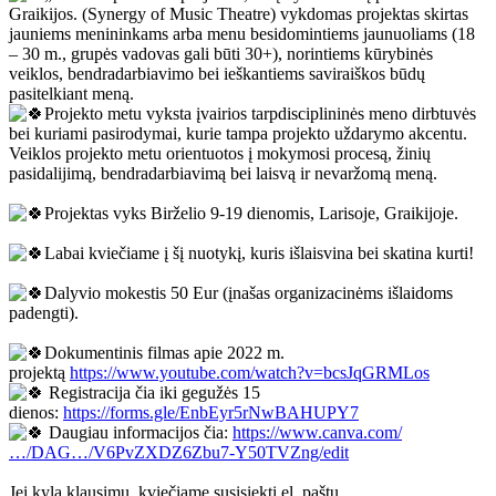
Graikijos. (Synergy of Music Theatre) vykdomas projektas skirtas
jauniems menininkams arba menu besidomintiems jaunuoliams (18
– 30 m., grupės vadovas gali būti 30+), norintiems kūrybinės
veiklos, bendradarbiavimo bei ieškantiems saviraiškos būdų
pasitelkiant meną.
Projekto metu vyksta įvairios tarpdisciplininės meno dirbtuvės
bei kuriami pasirodymai, kurie tampa projekto uždarymo akcentu.
Veiklos projekto metu orientuotos į mokymosi procesą, žinių
pasidalijimą, bendradarbiavimą bei laisvą ir nevaržomą meną.
Projektas vyks Birželio 9-19 dienomis, Larisoje, Graikijoje.
Labai kviečiame į šį nuotykį, kuris išlaisvina bei skatina kurti!
Dalyvio mokestis 50 Eur (įnašas organizacinėms išlaidoms
padengti).
Dokumentinis filmas apie 2022 m.
projektą
https://www.youtube.com/watch?v=bcsJqGRMLos
Registracija čia iki gegužės 15
dienos:
https://forms.gle/EnbEyr5rNwBAHUPY7
Daugiau informacijos čia:
https://www.canva.com/
…/DAG…/V6PvZXDZ6Zbu7-Y50TVZng/edit
Jei kyla klausimų, kviečiame susisiekti el. paštu