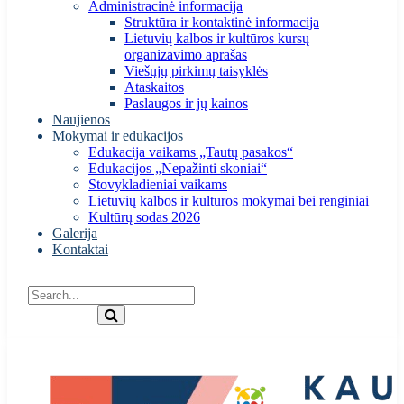
Administracinė informacija
Struktūra ir kontaktinė informacija
Lietuvių kalbos ir kultūros kursų
organizavimo aprašas
Viešųjų pirkimų taisyklės
Ataskaitos
Paslaugos ir jų kainos
Naujienos
Mokymai ir edukacijos
Edukacija vaikams „Tautų pasakos“
Edukacijos „Nepažinti skoniai“
Stovykladieniai vaikams
Lietuvių kalbos ir kultūros mokymai bei renginiai
Kultūrų sodas 2026
Galerija
Kontaktai