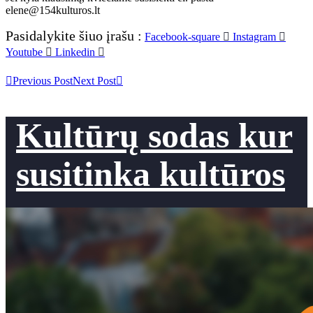
elene@154kulturos.lt
Pasidalykite šiuo įrašu :
Facebook-square
Instagram
Youtube
Linkedin
Previous Post
Next Post
Kultūrų sodas kur
susitinka kultūros