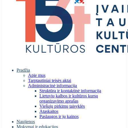
Pradžia
Apie mus
Tarptautiniai teisės aktai
Administracinė informacija
Struktūra ir kontaktinė informacija
Lietuvių kalbos ir kultūros kursų
organizavimo aprašas
Viešųjų pirkimų taisyklės
Ataskaitos
Paslaugos ir jų kainos
Naujienos
Mokymai ir edukacijos