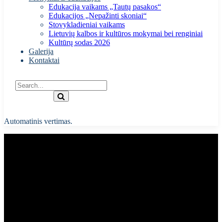
Edukacija vaikams „Tautų pasakos“
Edukacijos „Nepažinti skoniai“
Stovykladieniai vaikams
Lietuvių kalbos ir kultūros mokymai bei renginiai
Kultūrų sodas 2026
Galerija
Kontaktai
Automatinis vertimas.
Prisijunkite prie tarptautinių jaunimo
mainų – „Heterotopija“!