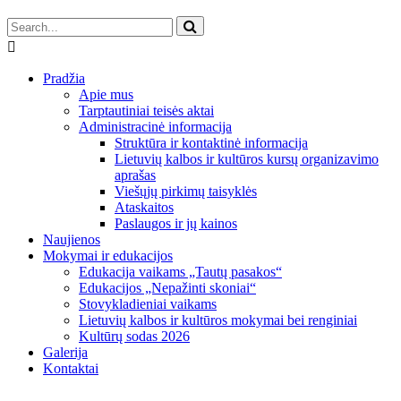
Pradžia
Apie mus
Tarptautiniai teisės aktai
Administracinė informacija
Struktūra ir kontaktinė informacija
Lietuvių kalbos ir kultūros kursų organizavimo
aprašas
Viešųjų pirkimų taisyklės
Ataskaitos
Paslaugos ir jų kainos
Naujienos
Mokymai ir edukacijos
Edukacija vaikams „Tautų pasakos“
Edukacijos „Nepažinti skoniai“
Stovykladieniai vaikams
Lietuvių kalbos ir kultūros mokymai bei renginiai
Kultūrų sodas 2026
Galerija
Kontaktai