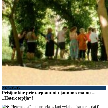
2025-05-05
Prisijunkite prie tarptautinių jaunimo mainų –
„Heterotopija“!
„Heterotopia“ – tai projektas, kurį vykdo mūsų partneriai iš