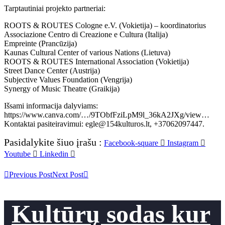
Tarptautiniai projekto partneriai:
ROOTS & ROUTES Cologne e.V. (Vokietija) – koordinatorius
Associazione Centro di Creazione e Cultura (Italija)
Empreinte (Prancūzija)
Kaunas Cultural Center of various Nations (Lietuva)
ROOTS & ROUTES International Association (Vokietija)
Street Dance Center (Austrija)
Subjective Values Foundation (Vengrija)
Synergy of Music Theatre (Graikija)
Išsami informacija dalyviams:
https://www.canva.com/…/9TObfFziLpM9l_36kA2JXg/view…
Kontaktai pasiteiravimui: egle@154kulturos.lt, +37062097447.
Pasidalykite šiuo įrašu :
Facebook-square
Instagram
Youtube
Linkedin
Previous Post
Next Post
Kultūrų sodas kur