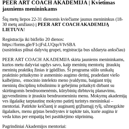
PEER ART COACH AKADEMIJA | Kvietimas
jauniems menininkams
Šių metų liepos 22-31 dienomis kviečiame jaunus menininkus (18-
30 metų amžiaus) į
PEER ART COACH AKADEMIJĄ
LIETUVA
!
Registracija iki birželio 20 dienos:
https://forms.gle/F1cjFsLUQqoVfvSBA
(susirinkus pilnai dalyvių grupei, registracija bus uždaryta anksčiau)
PEER ART COACH AKADEMIJA skirta jauniems menininkams,
kurios metu dalyviai ugdys savo, kaip meninių mentorių įtraukių
meninių praktikų žinias ir įgūdžius. Ši programa siūlo unikalų
praktinio pritaikymo ir asmeninio augimo derinį, pradedant viešo
kalbėjimo, emocinio intelekto meno įvaldymu, baigiant trijų
meninių disciplinų tobulinimu ir gebėjimu pritaikyti dirbant su
skirtingomis bendruomenėmis, kūrybinių dirbtuvių planavimu,
įgyvendinimu ir įtraukiu bendruomeniniu menu. Mokymų akademiją
ves ilgalaikę tarptautinę mokymo patirtį turintys menininkai –
mentoriai. Patirkite keičiantį ir auginantį grįžtamąjį ryšį, užmegzkite
ilgalaikes, menu grįstas bendrystes ir tapkite tais, kurie augina ir
veda kitus per empatiją bei pasitikėjimo stiprinimą.
Pagrindiniai Akademijos mentoriai: