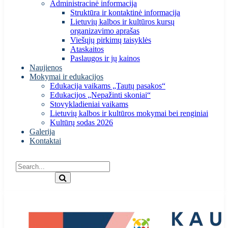
Administracinė informacija
Struktūra ir kontaktinė informacija
Lietuvių kalbos ir kultūros kursų
organizavimo aprašas
Viešųjų pirkimų taisyklės
Ataskaitos
Paslaugos ir jų kainos
Naujienos
Mokymai ir edukacijos
Edukacija vaikams „Tautų pasakos“
Edukacijos „Nepažinti skoniai“
Stovykladieniai vaikams
Lietuvių kalbos ir kultūros mokymai bei renginiai
Kultūrų sodas 2026
Galerija
Kontaktai