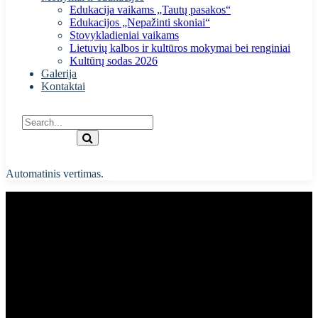
Edukacija vaikams „Tautų pasakos“
Edukacijos „Nepažinti skoniai“
Stovykladieniai vaikams
Lietuvių kalbos ir kultūros mokymai bei renginiai
Kultūrų sodas 2026
Galerija
Kontaktai
Automatinis vertimas.
PEER ART COACH AKADEMIJA |
Kvietimas jauniems menininkams