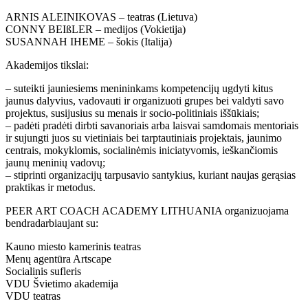
ARNIS ALEINIKOVAS – teatras (Lietuva)
CONNY BEIßLER – medijos (Vokietija)
SUSANNAH IHEME – šokis (Italija)
Akademijos tikslai:
– suteikti jauniesiems menininkams kompetencijų ugdyti kitus
jaunus dalyvius, vadovauti ir organizuoti grupes bei valdyti savo
projektus, susijusius su menais ir socio-politiniais iššūkiais;
– padėti pradėti dirbti savanoriais arba laisvai samdomais mentoriais
ir sujungti juos su vietiniais bei tarptautiniais projektais, jaunimo
centrais, mokyklomis, socialinėmis iniciatyvomis, ieškančiomis
jaunų meninių vadovų;
– stiprinti organizacijų tarpusavio santykius, kuriant naujas gerąsias
praktikas ir metodus.
PEER ART COACH ACADEMY LITHUANIA organizuojama
bendradarbiaujant su:
Kauno miesto kamerinis teatras
Menų agentūra Artscape
Socialinis sufleris
VDU Švietimo akademija
VDU teatras