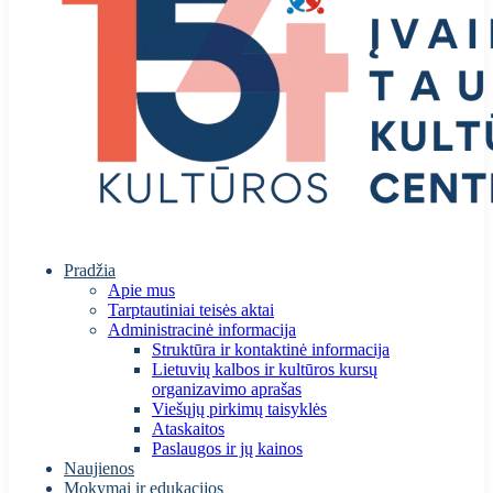
Pradžia
Apie mus
Tarptautiniai teisės aktai
Administracinė informacija
Struktūra ir kontaktinė informacija
Lietuvių kalbos ir kultūros kursų
organizavimo aprašas
Viešųjų pirkimų taisyklės
Ataskaitos
Paslaugos ir jų kainos
Naujienos
Mokymai ir edukacijos