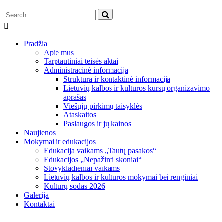
Pradžia
Apie mus
Tarptautiniai teisės aktai
Administracinė informacija
Struktūra ir kontaktinė informacija
Lietuvių kalbos ir kultūros kursų organizavimo
aprašas
Viešųjų pirkimų taisyklės
Ataskaitos
Paslaugos ir jų kainos
Naujienos
Mokymai ir edukacijos
Edukacija vaikams „Tautų pasakos“
Edukacijos „Nepažinti skoniai“
Stovykladieniai vaikams
Lietuvių kalbos ir kultūros mokymai bei renginiai
Kultūrų sodas 2026
Galerija
Kontaktai