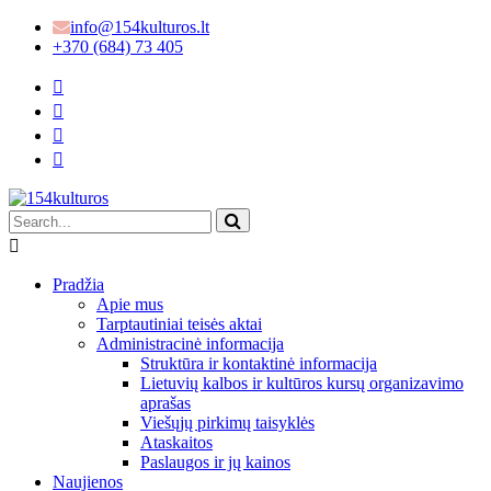
info@154kulturos.lt
+370 (684) 73 405
Pradžia
Apie mus
Tarptautiniai teisės aktai
Administracinė informacija
Struktūra ir kontaktinė informacija
Lietuvių kalbos ir kultūros kursų organizavimo
aprašas
Viešųjų pirkimų taisyklės
Ataskaitos
Paslaugos ir jų kainos
Naujienos