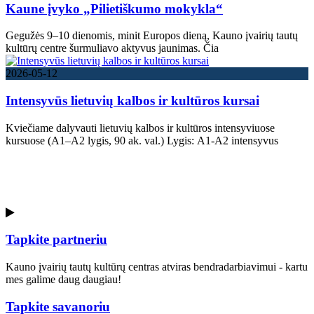
Kaune įvyko „Pilietiškumo mokykla“
Gegužės 9–10 dienomis, minit Europos dieną, Kauno įvairių tautų
kultūrų centre šurmuliavo aktyvus jaunimas. Čia
2026-05-12
Intensyvūs lietuvių kalbos ir kultūros kursai
Kviečiame dalyvauti lietuvių kalbos ir kultūros intensyviuose
kursuose (A1–A2 lygis, 90 ak. val.) Lygis: A1-A2 intensyvus
Kultūrų sodas kur susitinka kultūros
Tapkite partneriu
Kauno įvairių tautų kultūrų centras atviras bendradarbiavimui - kartu
mes galime daug daugiau!
Tapkite savanoriu