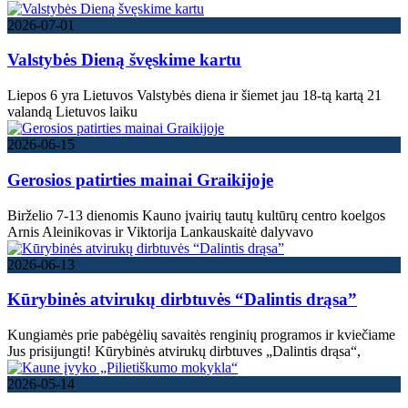
2026-07-01
Valstybės Dieną švęskime kartu
Liepos 6 yra Lietuvos Valstybės diena ir šiemet jau 18-tą kartą 21
valandą Lietuvos laiku
2026-06-15
Gerosios patirties mainai Graikijoje
Birželio 7-13 dienomis Kauno įvairių tautų kultūrų centro koelgos
Arnis Aleinikovas ir Viktorija Lankauskaitė dalyvavo
2026-06-13
Kūrybinės atvirukų dirbtuvės “Dalintis drąsa”
Kungiamės prie pabėgėlių savaitės renginių programos ir kviečiame
Jus prisijungti! Kūrybinės atvirukų dirbtuves „Dalintis drąsa“,
2026-05-14