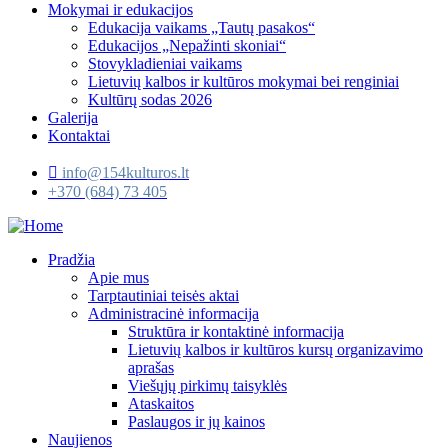
Mokymai ir edukacijos
Edukacija vaikams „Tautų pasakos“
Edukacijos „Nepažinti skoniai“
Stovykladieniai vaikams
Lietuvių kalbos ir kultūros mokymai bei renginiai
Kultūrų sodas 2026
Galerija
Kontaktai
info@154kulturos.lt
+370 (684) 73 405
Pradžia
Apie mus
Tarptautiniai teisės aktai
Administracinė informacija
Struktūra ir kontaktinė informacija
Lietuvių kalbos ir kultūros kursų organizavimo
aprašas
Viešųjų pirkimų taisyklės
Ataskaitos
Paslaugos ir jų kainos
Naujienos