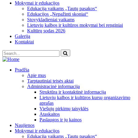
Mokymai ir edukacijos
Edukacija vaikams „Tautų pasakos“
Edukacijos „Nepažinti skoniai“
Stovykladieniai vaikams
Lietuvių kalbos ir kultūros mokymai bei renginiai
Kultūrų sodas 2026
Galerija
Kontaktai
Pradžia
Apie mus
Tarptautiniai teisės aktai
Administracinė informacija
Struktūra ir kontaktinė informacija
Lietuvių kalbos ir kultūros kursų organizavimo
aprašas
Viešųjų pirkimų taisyklės
Ataskaitos
Paslaugos ir jų kainos
Naujienos
Mokymai ir edukacijos
Edukacija vaikams „Tautų pasakos“