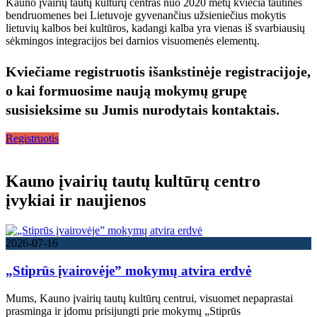
Kauno įvairių tautų kultūrų centras nuo 2020 metų kviečia tautines
bendruomenes bei Lietuvoje gyvenančius užsieniečius mokytis
lietuvių kalbos bei kultūros, kadangi kalba yra vienas iš svarbiausių
sėkmingos integracijos bei darnios visuomenės elementų.
Kviečiame registruotis išankstinėje registracijoje,
o kai formuosime naują mokymų grupę
susisieksime su Jumis nurodytais kontaktais.
Registruotis
Halpes Updates
Kauno įvairių tautų kultūrų centro
įvykiai ir naujienos
2026-07-16
„Stiprūs įvairovėje” mokymų atvira erdvė
Mums, Kauno įvairių tautų kultūrų centrui, visuomet nepaprastai
prasminga ir įdomu prisijungti prie mokymų „Stiprūs