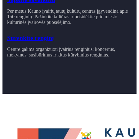
Per metus Kauno įvairių tautų kultūrų centras įgyvendina apie
150 renginių. Pažinkite kultūras ir prisidėkite prie miesto
kultūrinės įvairovės puoselėjimo.
Surenkite renginį
Centre galima organizuoti įvairius renginius: koncertus,
mokymus, susibūrimus ir ​kitus kūrybinius renginius.