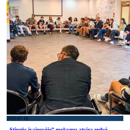
2026-07-16
„Stiprūs įvairovėje” mokymų atvira erdvė