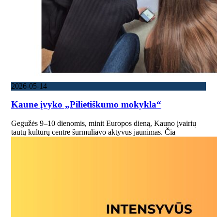
2026-05-14
Kaune įvyko „Pilietiškumo mokykla“
Gegužės 9–10 dienomis, minit Europos dieną, Kauno įvairių
tautų kultūrų centre šurmuliavo aktyvus jaunimas. Čia