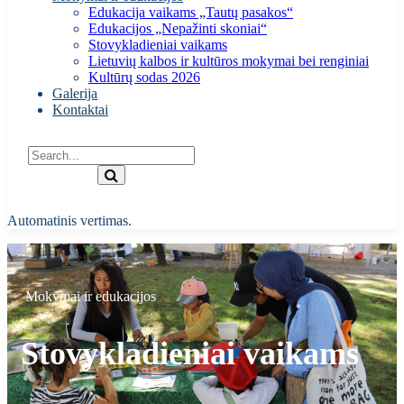
Edukacija vaikams „Tautų pasakos“
Edukacijos „Nepažinti skoniai“
Stovykladieniai vaikams
Lietuvių kalbos ir kultūros mokymai bei renginiai
Kultūrų sodas 2026
Galerija
Kontaktai
Automatinis vertimas.
Mokymai ir edukacijos
Stovykladieniai vaikams