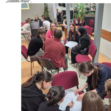
„Dalintis drąsa“,