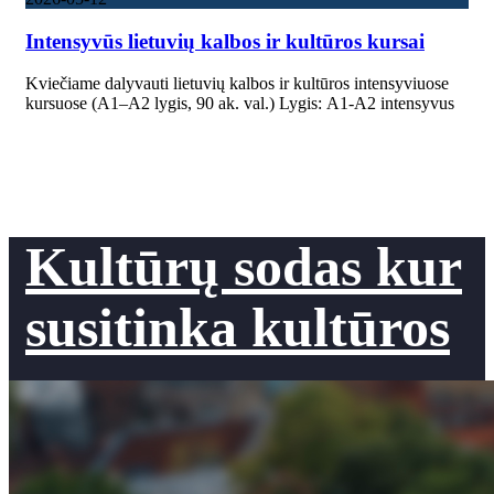
Intensyvūs lietuvių kalbos ir kultūros kursai
Kviečiame dalyvauti lietuvių kalbos ir kultūros intensyviuose
kursuose (A1–A2 lygis, 90 ak. val.) Lygis: A1-A2 intensyvus
Kultūrų sodas kur
susitinka kultūros