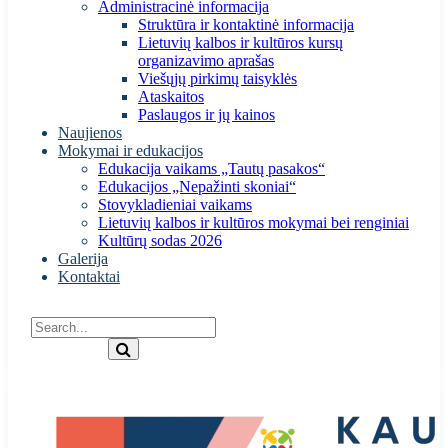
Administracinė informacija
Struktūra ir kontaktinė informacija
Lietuvių kalbos ir kultūros kursų
organizavimo aprašas
Viešųjų pirkimų taisyklės
Ataskaitos
Paslaugos ir jų kainos
Naujienos
Mokymai ir edukacijos
Edukacija vaikams „Tautų pasakos“
Edukacijos „Nepažinti skoniai“
Stovykladieniai vaikams
Lietuvių kalbos ir kultūros mokymai bei renginiai
Kultūrų sodas 2026
Galerija
Kontaktai