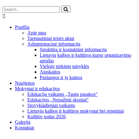
Pradžia
Apie mus
Tarptautiniai teisės aktai
Administracinė informacija
Struktūra ir kontaktinė informacija
Lietuvių kalbos ir kultūros kursų organizavimo
aprašas
Viešųjų pirkimų taisyklės
Ataskaitos
Paslaugos ir jų kainos
Naujienos
Mokymai ir edukacijos
Edukacija vaikams „Tautų pasakos“
Edukacijos „Nepažinti skoniai“
Stovykladieniai vaikams
Lietuvių kalbos ir kultūros mokymai bei renginiai
Kultūrų sodas 2026
Galerija
Kontaktai