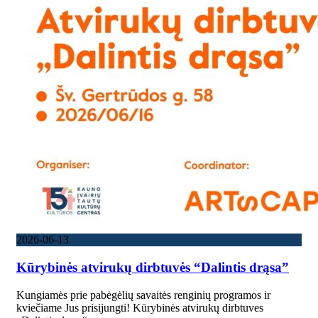
2026-06-13
Kūrybinės atvirukų dirbtuvės “Dalintis drąsa”
Kungiamės prie pabėgėlių savaitės renginių programos ir
kviečiame Jus prisijungti! Kūrybinės atvirukų dirbtuves