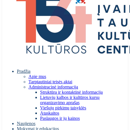
Pradžia
Apie mus
Tarptautiniai teisės aktai
Administracinė informacija
Struktūra ir kontaktinė informacija
Lietuvių kalbos ir kultūros kursų
organizavimo aprašas
Viešųjų pirkimų taisyklės
Ataskaitos
Paslaugos ir jų kainos
Naujienos
Mokymai ir edukacijos