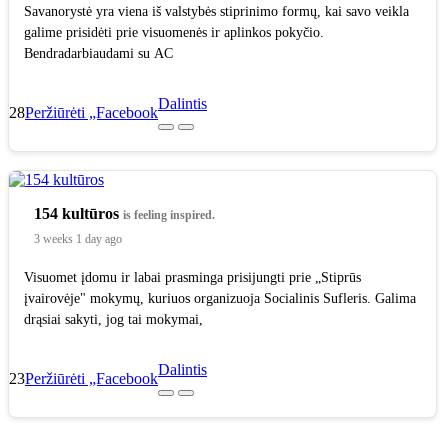
Savanorystė yra viena iš valstybės stiprinimo formų, kai savo veikla
galime prisidėti prie visuomenės ir aplinkos pokyčio.
Bendradarbiaudami su AC
Dalintis
28
Peržiūrėti „Facebook
154 kultūros
is feeling inspired.
3 weeks 1 day ago
Visuomet įdomu ir labai prasminga prisijungti prie „Stiprūs
įvairovėje" mokymų, kuriuos organizuoja Socialinis Sufleris. Galima
drąsiai sakyti, jog tai mokymai,
Dalintis
23
Peržiūrėti „Facebook