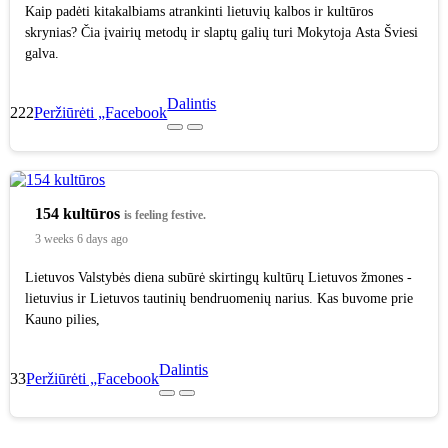
Kaip padėti kitakalbiams atrankinti lietuvių kalbos ir kultūros
skrynias? Čia įvairių metodų ir slaptų galių turi Mokytoja Asta Šviesi
galva.
Dalintis
22
2
Peržiūrėti „Facebook
154 kultūros
is feeling festive.
3 weeks 6 days ago
Lietuvos Valstybės diena subūrė skirtingų kultūrų Lietuvos žmones -
lietuvius ir Lietuvos tautinių bendruomenių narius. Kas buvome prie
Kauno pilies,
Dalintis
33
Peržiūrėti „Facebook