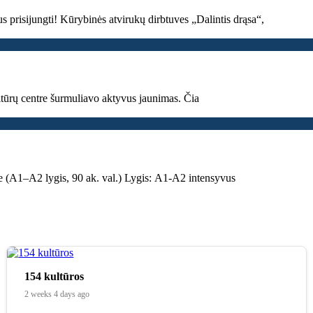
 prisijungti! Kūrybinės atvirukų dirbtuves „Dalintis drąsa“,
tūrų centre šurmuliavo aktyvus jaunimas. Čia
se (A1–A2 lygis, 90 ak. val.) Lygis: A1-A2 intensyvus
154 kultūros
2 weeks 4 days ago