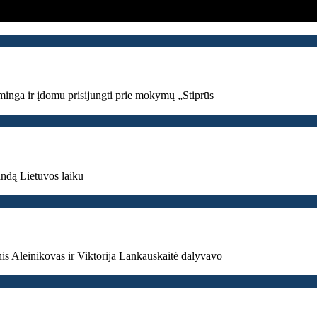
minga ir įdomu prisijungti prie mokymų „Stiprūs
andą Lietuvos laiku
nis Aleinikovas ir Viktorija Lankauskaitė dalyvavo