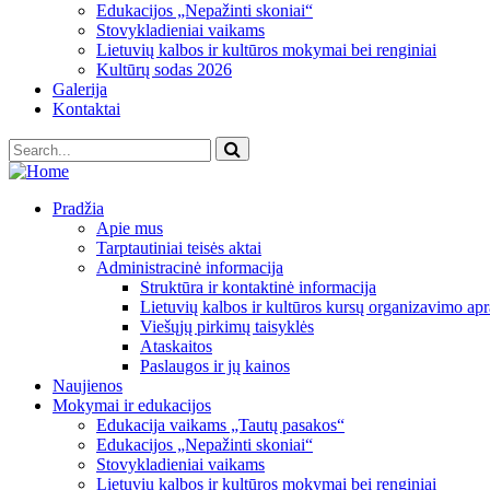
Edukacijos „Nepažinti skoniai“
Stovykladieniai vaikams
Lietuvių kalbos ir kultūros mokymai bei renginiai
Kultūrų sodas 2026
Galerija
Kontaktai
Pradžia
Apie mus
Tarptautiniai teisės aktai
Administracinė informacija
Struktūra ir kontaktinė informacija
Lietuvių kalbos ir kultūros kursų organizavimo apr
Viešųjų pirkimų taisyklės
Ataskaitos
Paslaugos ir jų kainos
Naujienos
Mokymai ir edukacijos
Edukacija vaikams „Tautų pasakos“
Edukacijos „Nepažinti skoniai“
Stovykladieniai vaikams
Lietuvių kalbos ir kultūros mokymai bei renginiai