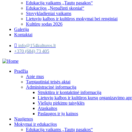
Edukacija vaikams „Tautų pasakos“
Edukacijos „Nepažinti skoniai“
Stovykladieniai vaikams
Lietuvių kalbos ir kultūros mokymai bei renginiai
Kultūrų sodas 2026
Galerija
Kontaktai
info@154kulturos.lt
+370 (684) 73 405
Pradžia
Apie mus
Tarptautiniai teisės aktai
Administracinė informacija
Struktūra ir kontaktinė informacija
Lietuvių kalbos ir kultūros kursų organizavimo apr
Viešųjų pirkimų taisyklės
Ataskaitos
Paslaugos ir jų kainos
Naujienos
Mokymai ir edukacijos
Edukacija vaikams „Tautų pasakos“