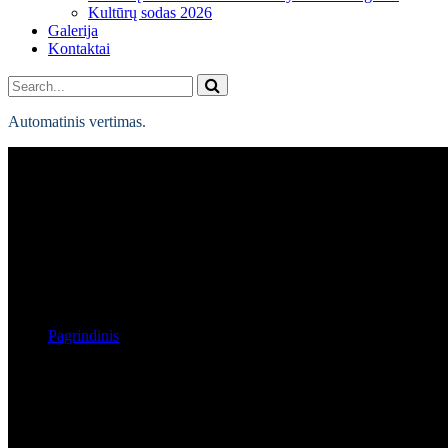
Kultūrų sodas 2026
Galerija
Kontaktai
Automatinis vertimas.
Naujienos
Pagrindinis
Naujienos