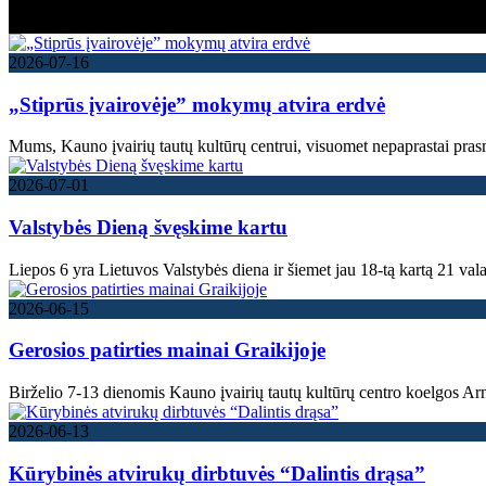
2026-07-16
„Stiprūs įvairovėje” mokymų atvira erdvė
Mums, Kauno įvairių tautų kultūrų centrui, visuomet nepaprastai pras
2026-07-01
Valstybės Dieną švęskime kartu
Liepos 6 yra Lietuvos Valstybės diena ir šiemet jau 18-tą kartą 21 val
2026-06-15
Gerosios patirties mainai Graikijoje
Birželio 7-13 dienomis Kauno įvairių tautų kultūrų centro koelgos Ar
2026-06-13
Kūrybinės atvirukų dirbtuvės “Dalintis drąsa”