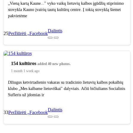
„Vieną kartą Kaune..." vyko vaikų lietuvių kalbos įgūdžių stiprinimo
stovykla Kauno įvairių tautų kultūrų centre. Į tokią stovyklą šiemet
pakvietėme
Dalintis
25
Peržiūrėti „Facebook
154 kultūros
added 40 new photos.
1 month 1 week ago
Džiugus ketvirtadienio vakaras su tradicinio lietuvių kalbos pokalbių
klubo „Mes kalbame lietuviškai" dalyviais. Ačiū bičiuliams Socialinis
Sufleris už įdomias ir
Dalintis
33
Peržiūrėti „Facebook