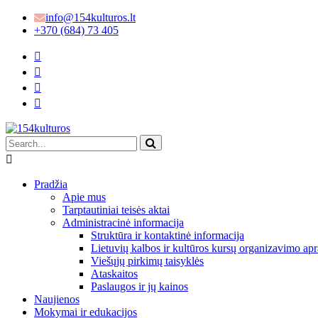
info@154kulturos.lt
+370 (684) 73 405
Pradžia
Apie mus
Tarptautiniai teisės aktai
Administracinė informacija
Struktūra ir kontaktinė informacija
Lietuvių kalbos ir kultūros kursų organizavimo apr
Viešųjų pirkimų taisyklės
Ataskaitos
Paslaugos ir jų kainos
Naujienos
Mokymai ir edukacijos