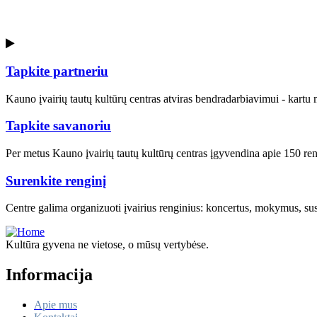
Kultūrų sodas kur susitinka kultūros
Tapkite partneriu
Kauno įvairių tautų kultūrų centras atviras bendradarbiavimui - kart
Tapkite savanoriu
Per metus Kauno įvairių tautų kultūrų centras įgyvendina apie 150 rengi
Surenkite renginį
Centre galima organizuoti įvairius renginius: koncertus, mokymus, susi
Kultūra gyvena ne vietose, o mūsų vertybėse.
Informacija
Apie mus