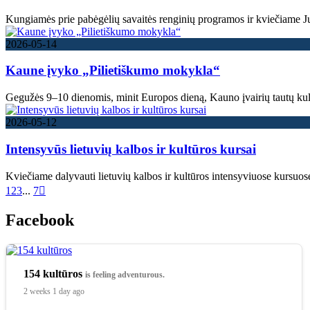
Kungiamės prie pabėgėlių savaitės renginių programos ir kviečiame Jus
2026-05-14
Kaune įvyko „Pilietiškumo mokykla“
Gegužės 9–10 dienomis, minit Europos dieną, Kauno įvairių tautų kul
2026-05-12
Intensyvūs lietuvių kalbos ir kultūros kursai
Kviečiame dalyvauti lietuvių kalbos ir kultūros intensyviuose kursuo
1
2
3
...
7
Facebook
154 kultūros
is feeling adventurous.
2 weeks 1 day ago