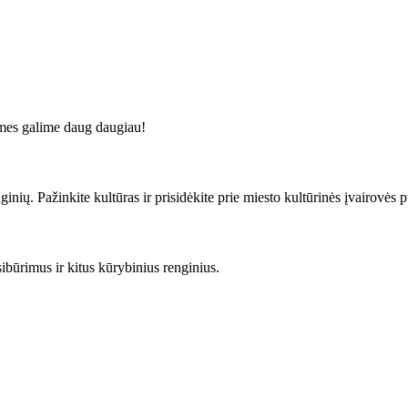
u mes galime daug daugiau!
nių. Pažinkite kultūras ir prisidėkite prie miesto kultūrinės įvairovės 
būrimus ir ​kitus kūrybinius renginius.