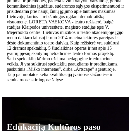
pratimai ir priemonės, padeda lavinti dalyvių vaizduotę, gerina
komunikacinius įgūdžius, sudaromos sąlygos eksperimentuoti ir
prisidedama prie naujų žinių įgijimo apie tautines mažumas
Lietuvoje, kurios – reikšmingos ugdant demokratišką
visuomenę. LORETA VASKOVA - teatro režisierė, baigė
studijas Klaipėdos universitete, magistro studijas tęsė V.
Mejerholdo centre. Lietuvos muzikos ir teatro akademijoje įgijo
meno daktaro laipsnį ir nuo 2014 m. eina lektorės pareigas ir
dėsto dokumentinio teatro dalyką. Kaip režisierė yra sukūrusi
12 dramos spektaklių, 5 šiuolaikines operas ir net apie 15
įvairių pjesių skaitymų netradicinės teatro formos projektų.
Šalia spektaklių kūrimo užsiima pedagogine ir edukacine
veikla. Ji yra sukūrusi spektaklių paaugliams ir pradinukams,
paskutinis „Miško internetas”, dirba „Artscape” agentūroje.
Taip pat nuolatos kelia kvalifikaciją įvairiose stažuotėse ir
seminaruose skirtingose šalyse.
Edukaciją Kultūros paso