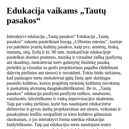
Edukacija vaikams „Tautų
pasakos“
Interaktyvi edukacija „Tautų pasakos“ Edukacija „Tautų
pasakos” sukurta pasitelkiant knygą „Užburtas miestas”, kurioje
yra pateiktos įvairių kultūrų pasakos, kaip pvz. armėnų, lenkų,
rumunų, sirų, žydų ir kt. 90 min. trunkančioje edukacijoje
pasitelkus dramos pratimus, muziką ir vizualinė raišką (paišymą
ant skaidrių), moksleiviai turės galimybę išsirinkę pasaką
perteikti ją vizualiai su grafo projektoriaus pagalba (išdidinant
dalyvių piešinius ant sienos) ir suvaidinti. Tokiu būdu siekiama,
kad paslaugos metu moksleiviai įgitų žinių apie skirtingas
pasaulio kultūras, kurios praplėstų mokinių kultūrinį suvokimą
ir paskatintų atvirumą daugiakultūriškumui. Be to, „Tautų
pasakos” edukacija pasižymi pasižymi raiškos, smalsumo,
vaizduotės, kūrybiškumo ir vaikų improvizacijos skatinimu.
Taip pat vaikų piešiniai, kurie bus naudojami edukacinėse
dirbtuvėse ir gyvas darbų projektavimas ant sienos, veiksmas ir
pasakojimas leidžia susipažinti su kitos kultūros giliausiais
sluoksniais, o jos interaktyvi forma suteikia edukacijai
žaidybiškumo. Taip pat edukacijos metu naudojami teatro