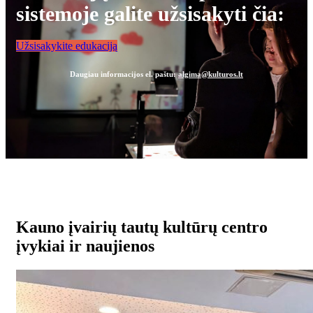
sistemoje galite užsisakyti čia:
Užsisakykite edukaciją
Daugiau informacijos el. paštu:
algima@kulturos.lt
Kauno įvairių tautų kultūrų centro
įvykiai ir naujienos