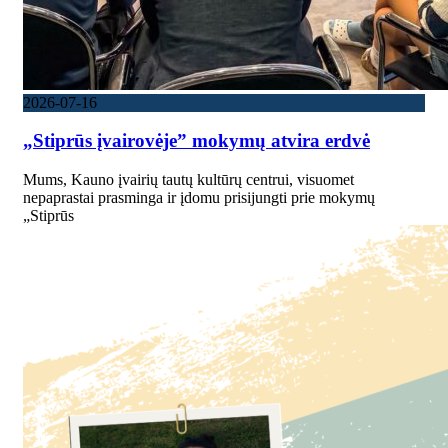
2026-07-16
„Stiprūs įvairovėje” mokymų atvira erdvė
Mums, Kauno įvairių tautų kultūrų centrui, visuomet
nepaprastai prasminga ir įdomu prisijungti prie mokymų
„Stiprūs