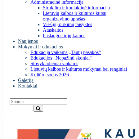
Administracinė informacija
Struktūra ir kontaktinė informacija
Lietuvių kalbos ir kultūros kursų
organizavimo aprašas
Viešųjų pirkimų taisyklės
Ataskaitos
Paslaugos ir jų kainos
Naujienos
Mokymai ir edukacijos
Edukacija vaikams „Tautų pasakos“
Edukacijos „Nepažinti skoniai“
Stovykladieniai vaikams
Lietuvių kalbos ir kultūros mokymai bei renginiai
Kultūrų sodas 2026
Galerija
Kontaktai