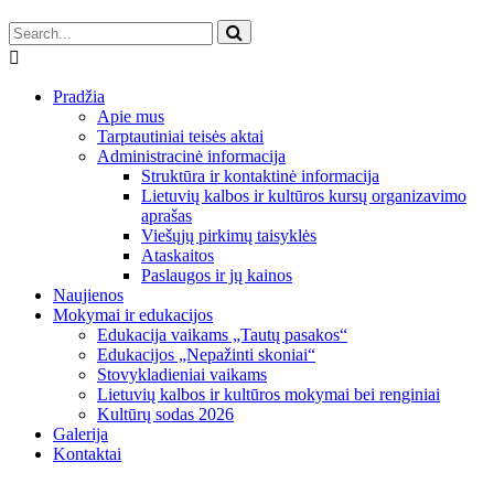
Pradžia
Apie mus
Tarptautiniai teisės aktai
Administracinė informacija
Struktūra ir kontaktinė informacija
Lietuvių kalbos ir kultūros kursų organizavimo
aprašas
Viešųjų pirkimų taisyklės
Ataskaitos
Paslaugos ir jų kainos
Naujienos
Mokymai ir edukacijos
Edukacija vaikams „Tautų pasakos“
Edukacijos „Nepažinti skoniai“
Stovykladieniai vaikams
Lietuvių kalbos ir kultūros mokymai bei renginiai
Kultūrų sodas 2026
Galerija
Kontaktai