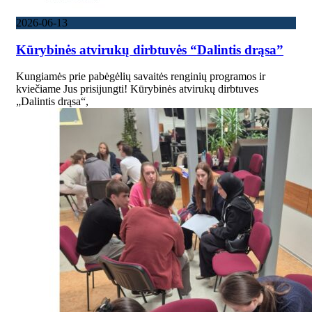
2026-06-13
Kūrybinės atvirukų dirbtuvės “Dalintis drąsa”
Kungiamės prie pabėgėlių savaitės renginių programos ir
kviečiame Jus prisijungti! Kūrybinės atvirukų dirbtuves
„Dalintis drąsa“,