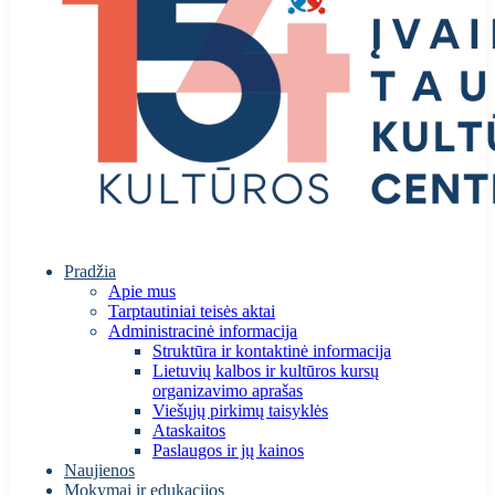
Pradžia
Apie mus
Tarptautiniai teisės aktai
Administracinė informacija
Struktūra ir kontaktinė informacija
Lietuvių kalbos ir kultūros kursų
organizavimo aprašas
Viešųjų pirkimų taisyklės
Ataskaitos
Paslaugos ir jų kainos
Naujienos
Mokymai ir edukacijos