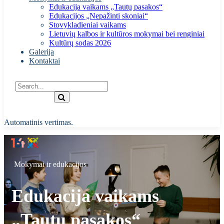
Edukacija vaikams „Tautų pasakos“
Edukacijos „Nepažinti skoniai“
Stovykladieniai vaikams
Lietuvių kalbos ir kultūros mokymai bei renginiai
Kultūrų sodas 2026
Galerija
Kontaktai
Automatinis vertimas.
Mokymai ir edukacijos
Edukacija vaikams
„Tautų pasakos“