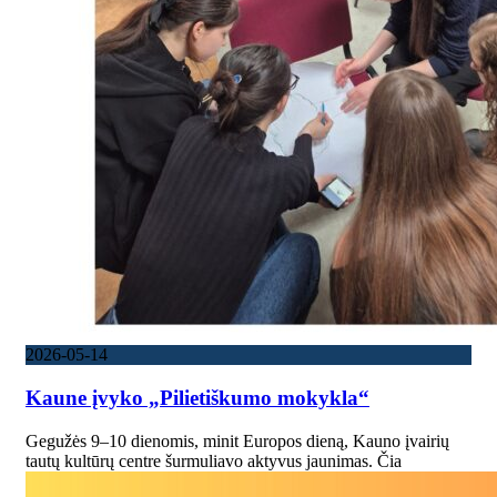
2026-05-14
Kaune įvyko „Pilietiškumo mokykla“
Gegužės 9–10 dienomis, minit Europos dieną, Kauno įvairių
tautų kultūrų centre šurmuliavo aktyvus jaunimas. Čia