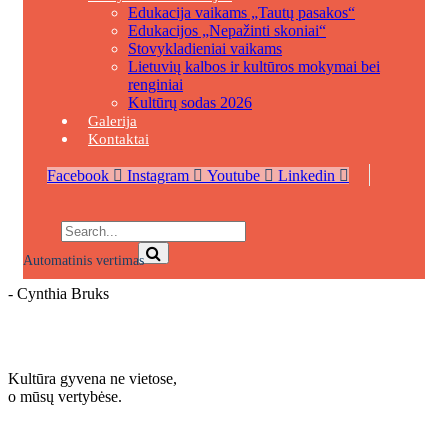
Edukacija vaikams „Tautų pasakos“
Edukacijos „Nepažinti skoniai“
Stovykladieniai vaikams
Lietuvių kalbos ir kultūros mokymai bei
renginiai
Kultūrų sodas 2026
Galerija
Kontaktai
Facebook
Instagram
Youtube
Linkedin
Automatinis vertimas
- Cynthia Bruks
Sužinokite daugiau
Kultūra gyvena ne vietose,
o mūsų vertybėse.
Sužinokite daugiau