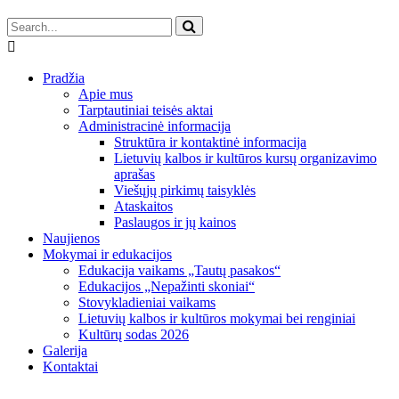
Pradžia
Apie mus
Tarptautiniai teisės aktai
Administracinė informacija
Struktūra ir kontaktinė informacija
Lietuvių kalbos ir kultūros kursų organizavimo
aprašas
Viešųjų pirkimų taisyklės
Ataskaitos
Paslaugos ir jų kainos
Naujienos
Mokymai ir edukacijos
Edukacija vaikams „Tautų pasakos“
Edukacijos „Nepažinti skoniai“
Stovykladieniai vaikams
Lietuvių kalbos ir kultūros mokymai bei renginiai
Kultūrų sodas 2026
Galerija
Kontaktai