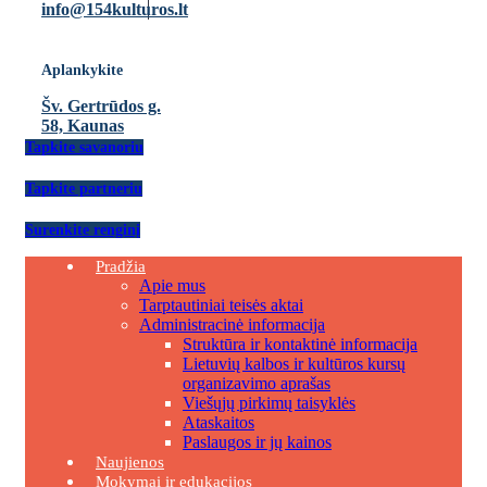
info@154kulturos.lt
Aplankykite
Šv. Gertrūdos g.
58, Kaunas
Tapkite savanoriu
Tapkite partneriu
Surenkite renginį
Pradžia
Apie mus
Tarptautiniai teisės aktai
Administracinė informacija
Struktūra ir kontaktinė informacija
Lietuvių kalbos ir kultūros kursų
organizavimo aprašas
Viešųjų pirkimų taisyklės
Ataskaitos
Paslaugos ir jų kainos
Naujienos
Mokymai ir edukacijos