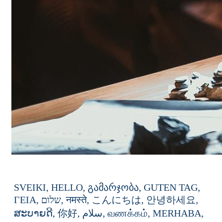
SVEIKI,
HELLO,
გამარჯობა,
GUTEN
TAG,
ΓΕΙΑ,
שלום,
नमस्ते,
こんにちは,
안녕하세요,
ສະບາຍດີ,
你好,
سلام,
வணக்கம்,
MERHABA,