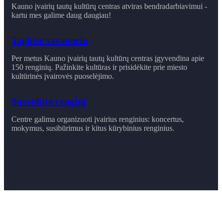
Kauno įvairių tautų kultūrų centras atviras bendradarbiavimui -
kartu mes galime daug daugiau!
Tapkite savanoriu
Per metus Kauno įvairių tautų kultūrų centras įgyvendina apie
150 renginių. Pažinkite kultūras ir prisidėkite prie miesto
kultūrinės įvairovės puoselėjimo.
Surenkite renginį
Centre galima organizuoti įvairius renginius: koncertus,
mokymus, susibūrimus ir ​kitus kūrybinius renginius.