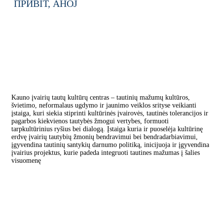
ПРИВІТ,
AHOJ
Kauno įvairių tautų kultūrų centras – tautinių mažumų kultūros,
švietimo, neformalaus ugdymo ir jaunimo veiklos srityse veikianti
įstaiga, kuri siekia stiprinti kultūrinės įvairovės, tautinės tolerancijos ir
pagarbos kiekvienos tautybės žmogui vertybes, formuoti
tarpkultūrinius ryšius bei dialogą. Įstaiga kuria ir puoselėja kultūrinę
erdvę įvairių tautybių žmonių bendravimui bei bendradarbiavimui,
įgyvendina tautinių santykių darnumo politiką, inicijuoja ir įgyvendina
įvairius projektus, kurie padeda integruoti tautines mažumas į šalies
visuomenę