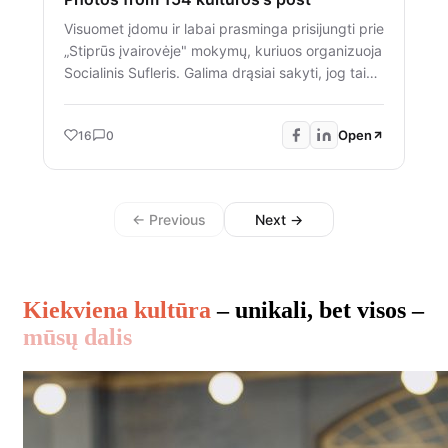
Visuomet įdomu ir labai prasminga prisijungti prie
„Stiprūs įvairovėje" mokymų, kuriuos organizuoja
Socialinis Sufleris. Galima drąsiai sakyti, jog tai
mokymai, kurie augina jaunus, atsakingus ir
kritiškai mąstančius žmones. Mokymai, kuriuose
Open
16
0
jaunuoliai patiria lygiavertį santykį diskusijose su
suaugusiais (kartais pirmą kartą), reflektuoja
savo patirtis, mokosi iš jų ir surengia visą
diskusijų festivalį įvairiausiomis temomis, kurias
← Previous
Next →
patys moderuoja ir dalinasi įžvalgomis su
atvykusiais svečiais iš bendradarbiaujančių
organizacijų. Ačiū už tai, ką darote ir galimybę
prisijungti. 🤝🫶
Kiekviena kultūra
– unikali, bet visos –
mūsų dalis