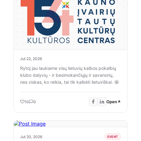
šventiškiausias renginys vyks tradiciškai Istorinė
LR Prezidentūra Kaune / Historical Presidential
Palace Kaunas sodelyje, kur atvykusius džiugins
kultūrinės ir meninės edukacijos, koncertinė
programa scenoje ir įvairūs kulinarinio paveldo
kąsneliai. 😋 Laikome kumščius, kad rugsėjis
būtų šiltai saulėtas ir susitinkame netrukus.
https://www.facebook.com/events/1024318953893852
Jul 22, 2026
Rytoj jau laukiame visų lietuvių kalbos pokalbių
klubo dalyvių - ir besimokančiųjų ir savanorių,
nes viskas, ko reikia, tai tik kalbėti lietuviškai. 🤩
Open
10
0
Jul 20, 2026
EVENT