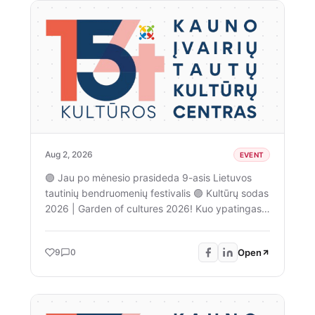
Aug 2, 2026
EVENT
🟣 Jau po mėnesio prasideda 9-asis Lietuvos
tautinių bendruomenių festivalis 🟣 Kultūrų sodas
2026 | Garden of cultures 2026! Kuo ypatingas
šis festivalis - jame pristatome įvairių Lietuvoje
gyvenančių bendruomenių kultūrą, istoriją,
Open
9
0
paveldą. Tradiciškai festivalio metu laukia
susipažinimai su religinėmis bendruomenėmis,
pažintinės eksursijos supažindinančios su
bendruomenių istorija ir paveldu, o festivalio