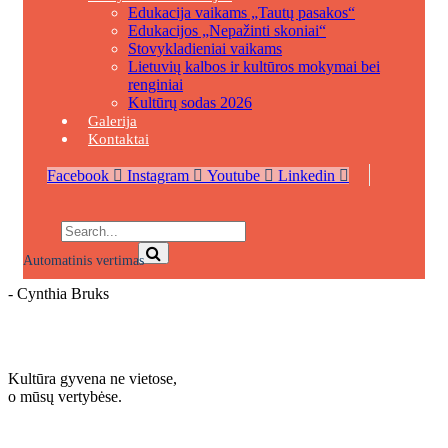
Edukacija vaikams „Tautų pasakos“
Edukacijos „Nepažinti skoniai“
Stovykladieniai vaikams
Lietuvių kalbos ir kultūros mokymai bei
renginiai
Kultūrų sodas 2026
Galerija
Kontaktai
Facebook
Instagram
Youtube
Linkedin
Automatinis vertimas
- Cynthia Bruks
Sužinokite daugiau
Kultūra gyvena ne vietose,
o mūsų vertybėse.
Sužinokite daugiau