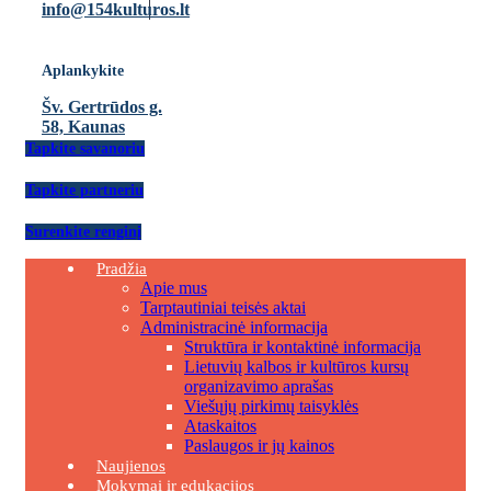
info@154kulturos.lt
Aplankykite
Šv. Gertrūdos g.
58, Kaunas
Tapkite savanoriu
Tapkite partneriu
Surenkite renginį
Pradžia
Apie mus
Tarptautiniai teisės aktai
Administracinė informacija
Struktūra ir kontaktinė informacija
Lietuvių kalbos ir kultūros kursų
organizavimo aprašas
Viešųjų pirkimų taisyklės
Ataskaitos
Paslaugos ir jų kainos
Naujienos
Mokymai ir edukacijos