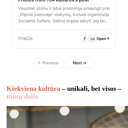
Visuomet įdomu ir labai prasminga prisijungti prie
„Stiprūs įvairovėje" mokymų, kuriuos organizuoja
Socialinis Sufleris. Galima drąsiai sakyti, jog tai
mokymai, kurie augina jaunus, atsakingus ir
kritiškai mąstančius žmones. Mokymai, kuriuose
Open
16
0
jaunuoliai patiria lygiavertį santykį diskusijose su
suaugusiais (kartais pirmą kartą), reflektuoja
savo patirtis, mokosi iš jų ir surengia visą
diskusijų festivalį įvairiausiomis temomis, kurias
← Previous
Next →
patys moderuoja ir dalinasi įžvalgomis su
atvykusiais svečiais iš bendradarbiaujančių
organizacijų. Ačiū už tai, ką darote ir galimybę
prisijungti. 🤝🫶
Kiekviena kultūra
– unikali, bet visos –
mūsų dalis