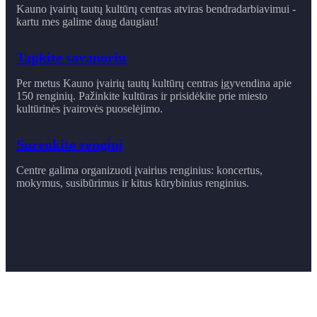
Kauno įvairių tautų kultūrų centras atviras bendradarbiavimui -
kartu mes galime daug daugiau!
Tapkite savanoriu
Per metus Kauno įvairių tautų kultūrų centras įgyvendina apie
150 renginių. Pažinkite kultūras ir prisidėkite prie miesto
kultūrinės įvairovės puoselėjimo.
Surenkite renginį
Centre galima organizuoti įvairius renginius: koncertus,
mokymus, susibūrimus ir ​kitus kūrybinius renginius.