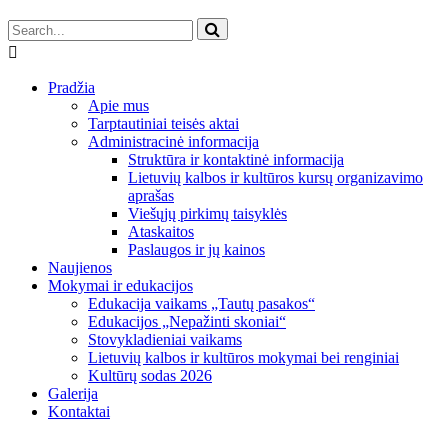
Pradžia
Apie mus
Tarptautiniai teisės aktai
Administracinė informacija
Struktūra ir kontaktinė informacija
Lietuvių kalbos ir kultūros kursų organizavimo
aprašas
Viešųjų pirkimų taisyklės
Ataskaitos
Paslaugos ir jų kainos
Naujienos
Mokymai ir edukacijos
Edukacija vaikams „Tautų pasakos“
Edukacijos „Nepažinti skoniai“
Stovykladieniai vaikams
Lietuvių kalbos ir kultūros mokymai bei renginiai
Kultūrų sodas 2026
Galerija
Kontaktai