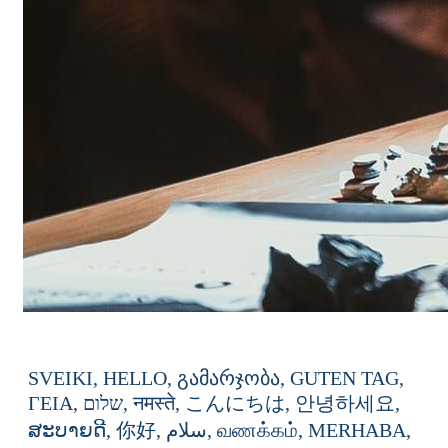
SVEIKI,
HELLO,
გამარჯობა,
GUTEN
TAG,
ΓΕΙΑ,
שלום,
नमस्ते,
こんにちは,
안녕하세요,
ສະບາຍດີ,
你好,
سلام,
வணக்கம்,
MERHABA,