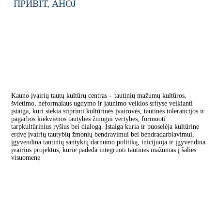
ПРИВІТ,
AHOJ
Kauno įvairių tautų kultūrų centras – tautinių mažumų kultūros,
švietimo, neformalaus ugdymo ir jaunimo veiklos srityse veikianti
įstaiga, kuri siekia stiprinti kultūrinės įvairovės, tautinės tolerancijos ir
pagarbos kiekvienos tautybės žmogui vertybes, formuoti
tarpkultūrinius ryšius bei dialogą. Įstaiga kuria ir puoselėja kultūrinę
erdvę įvairių tautybių žmonių bendravimui bei bendradarbiavimui,
įgyvendina tautinių santykių darnumo politiką, inicijuoja ir įgyvendina
įvairius projektus, kurie padeda integruoti tautines mažumas į šalies
visuomenę