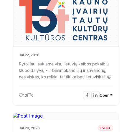
šventiškiausias renginys vyks tradiciškai Istorinė
LR Prezidentūra Kaune / Historical Presidential
Palace Kaunas sodelyje, kur atvykusius džiugins
kultūrinės ir meninės edukacijos, koncertinė
programa scenoje ir įvairūs kulinarinio paveldo
kąsneliai. 😋 Laikome kumščius, kad rugsėjis
būtų šiltai saulėtas ir susitinkame netrukus.
https://www.facebook.com/events/1024318953893852
Jul 22, 2026
Rytoj jau laukiame visų lietuvių kalbos pokalbių
klubo dalyvių - ir besimokančiųjų ir savanorių,
nes viskas, ko reikia, tai tik kalbėti lietuviškai. 🤩
Open
10
0
Jul 20, 2026
EVENT