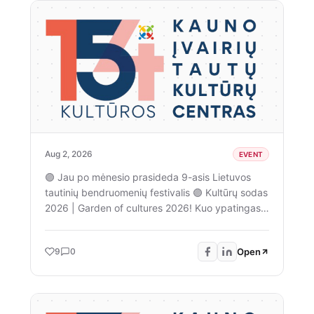
Aug 2, 2026
EVENT
🟣 Jau po mėnesio prasideda 9-asis Lietuvos
tautinių bendruomenių festivalis 🟣 Kultūrų sodas
2026 | Garden of cultures 2026! Kuo ypatingas
šis festivalis - jame pristatome įvairių Lietuvoje
gyvenančių bendruomenių kultūrą, istoriją,
Open
9
0
paveldą. Tradiciškai festivalio metu laukia
susipažinimai su religinėmis bendruomenėmis,
pažintinės eksursijos supažindinančios su
bendruomenių istorija ir paveldu, o festivalio