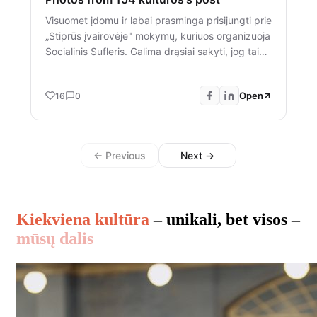
Visuomet įdomu ir labai prasminga prisijungti prie
„Stiprūs įvairovėje" mokymų, kuriuos organizuoja
Socialinis Sufleris. Galima drąsiai sakyti, jog tai
mokymai, kurie augina jaunus, atsakingus ir
kritiškai mąstančius žmones. Mokymai, kuriuose
Open
16
0
jaunuoliai patiria lygiavertį santykį diskusijose su
suaugusiais (kartais pirmą kartą), reflektuoja
savo patirtis, mokosi iš jų ir surengia visą
diskusijų festivalį įvairiausiomis temomis, kurias
← Previous
Next →
patys moderuoja ir dalinasi įžvalgomis su
atvykusiais svečiais iš bendradarbiaujančių
organizacijų. Ačiū už tai, ką darote ir galimybę
prisijungti. 🤝🫶
Kiekviena kultūra
– unikali, bet visos –
mūsų dalis