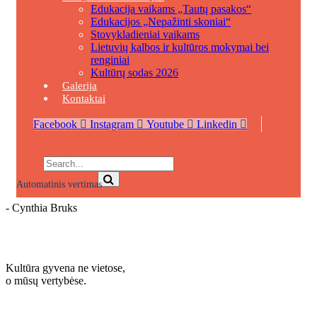
Edukacija vaikams „Tautų pasakos“
Edukacijos „Nepažinti skoniai“
Stovykladieniai vaikams
Lietuvių kalbos ir kultūros mokymai bei
renginiai
Kultūrų sodas 2026
Galerija
Kontaktai
Facebook
Instagram
Youtube
Linkedin
Automatinis vertimas
- Cynthia Bruks
Sužinokite daugiau
Kultūra gyvena ne vietose,
o mūsų vertybėse.
Sužinokite daugiau