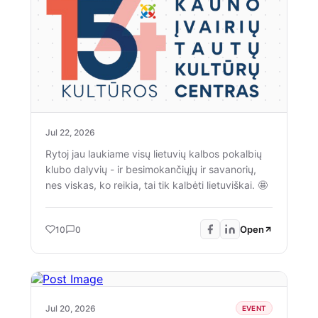
šventiškiausias renginys vyks tradiciškai Istorinė
LR Prezidentūra Kaune / Historical Presidential
Palace Kaunas sodelyje, kur atvykusius džiugins
kultūrinės ir meninės edukacijos, koncertinė
programa scenoje ir įvairūs kulinarinio paveldo
kąsneliai. 😋 Laikome kumščius, kad rugsėjis
būtų šiltai saulėtas ir susitinkame netrukus.
https://www.facebook.com/events/1024318953893852
Jul 22, 2026
Rytoj jau laukiame visų lietuvių kalbos pokalbių
klubo dalyvių - ir besimokančiųjų ir savanorių,
nes viskas, ko reikia, tai tik kalbėti lietuviškai. 🤩
Open
10
0
Jul 20, 2026
EVENT