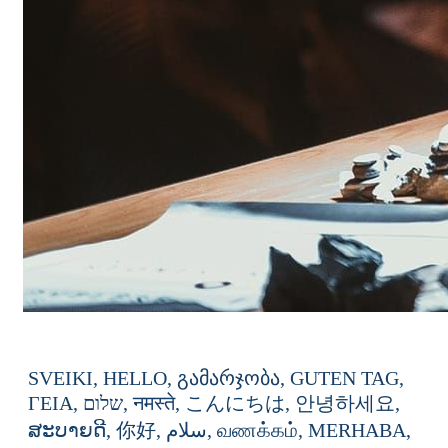
SVEIKI,
HELLO,
გამარჯობა,
GUTEN
TAG,
ΓΕΙΑ,
שלום,
नमस्ते,
こんにちは,
안녕하세요,
ສະບາຍດີ,
你好,
سلام,
வணக்கம்,
MERHABA,