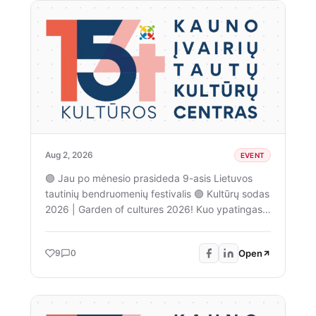
Aug 2, 2026
EVENT
🟣 Jau po mėnesio prasideda 9-asis Lietuvos
tautinių bendruomenių festivalis 🟣 Kultūrų sodas
2026 | Garden of cultures 2026! Kuo ypatingas
šis festivalis - jame pristatome įvairių Lietuvoje
gyvenančių bendruomenių kultūrą, istoriją,
Open
9
0
paveldą. Tradiciškai festivalio metu laukia
susipažinimai su religinėmis bendruomenėmis,
pažintinės eksursijos supažindinančios su
bendruomenių istorija ir paveldu, o festivalio