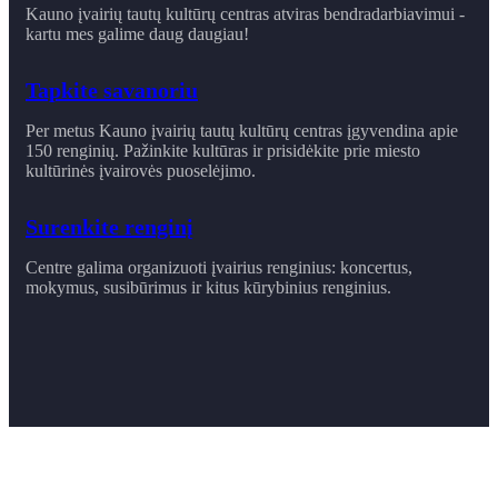
Kauno įvairių tautų kultūrų centras atviras bendradarbiavimui -
kartu mes galime daug daugiau!
Tapkite savanoriu
Per metus Kauno įvairių tautų kultūrų centras įgyvendina apie
150 renginių. Pažinkite kultūras ir prisidėkite prie miesto
kultūrinės įvairovės puoselėjimo.
Surenkite renginį
Centre galima organizuoti įvairius renginius: koncertus,
mokymus, susibūrimus ir ​kitus kūrybinius renginius.