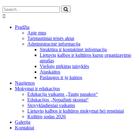
Pradžia
Apie mus
Tarptautiniai teisės aktai
Administracinė informacija
Struktūra ir kontaktinė informacija
Lietuvių kalbos ir kultūros kursų organizavimo
aprašas
Viešųjų pirkimų taisyklės
Ataskaitos
Paslaugos ir jų kainos
Naujienos
Mokymai ir edukacijos
Edukacija vaikams „Tautų pasakos“
Edukacijos „Nepažinti skoniai“
Stovykladieniai vaikams
Lietuvių kalbos ir kultūros mokymai bei renginiai
Kultūrų sodas 2026
Galerija
Kontaktai