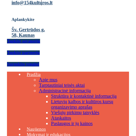
info@154kulturos.lt
Aplankykite
Šv. Gertrūdos g.
58, Kaunas
Tapkite savanoriu
Tapkite partneriu
Surenkite renginį
Pradžia
Apie mus
Tarptautiniai teisės aktai
Administracinė informacija
Struktūra ir kontaktinė informacija
Lietuvių kalbos ir kultūros kursų
organizavimo aprašas
Viešųjų pirkimų taisyklės
Ataskaitos
Paslaugos ir jų kainos
Naujienos
Mokymai ir edukacijos