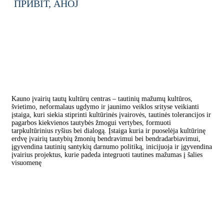
ПРИВІТ,
AHOJ
Kauno įvairių tautų kultūrų centras – tautinių mažumų kultūros,
švietimo, neformalaus ugdymo ir jaunimo veiklos srityse veikianti
įstaiga, kuri siekia stiprinti kultūrinės įvairovės, tautinės tolerancijos ir
pagarbos kiekvienos tautybės žmogui vertybes, formuoti
tarpkultūrinius ryšius bei dialogą. Įstaiga kuria ir puoselėja kultūrinę
erdvę įvairių tautybių žmonių bendravimui bei bendradarbiavimui,
įgyvendina tautinių santykių darnumo politiką, inicijuoja ir įgyvendina
įvairius projektus, kurie padeda integruoti tautines mažumas į šalies
visuomenę