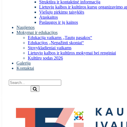
Struktūra ir kontaktinė informacija
Lietuvių kalbos ir kultūros kursų organizavimo a
Viešųjų pirkimų taisyklės
Ataskaitos
Paslaugos ir jų kainos
Naujienos
Mokymai ir edukacijos
Edukacija vaikams „Tautų pasakos“
Edukacijos „Nepažinti skoniai“
Stovykladieniai vaikams
Lietuvių kalbos ir kultūros mokymai bei renginiai
Kultūrų sodas 2026
Galerija
Kontaktai