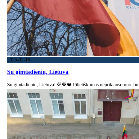
2025-02-16
Su gimtadieniu, Lietuva
Su gimtadieniu, Lietuva! 💛💚❤️ Pilietiškumas nepriklauso nuo tau