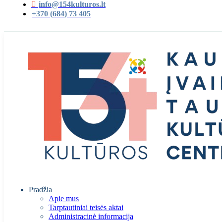
info@154kulturos.lt
+370 (684) 73 405
Pradžia
Apie mus
Tarptautiniai teisės aktai
Administracinė informacija