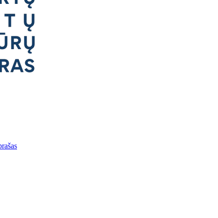
prašas