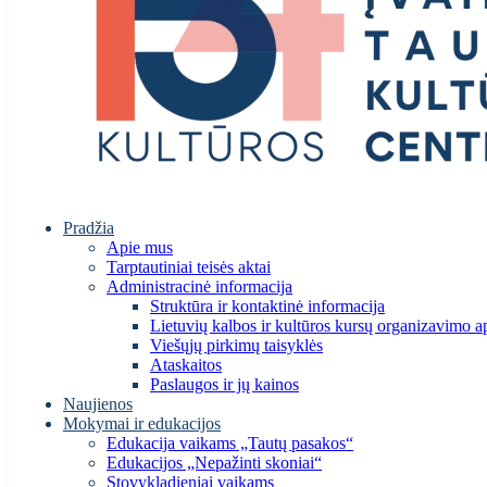
Pradžia
Apie mus
Tarptautiniai teisės aktai
Administracinė informacija
Struktūra ir kontaktinė informacija
Lietuvių kalbos ir kultūros kursų organizavimo a
Viešųjų pirkimų taisyklės
Ataskaitos
Paslaugos ir jų kainos
Naujienos
Mokymai ir edukacijos
Edukacija vaikams „Tautų pasakos“
Edukacijos „Nepažinti skoniai“
Stovykladieniai vaikams