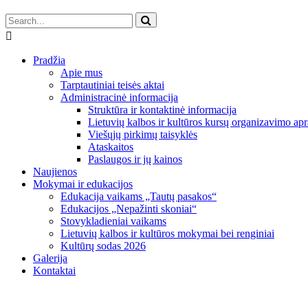
Pradžia
Apie mus
Tarptautiniai teisės aktai
Administracinė informacija
Struktūra ir kontaktinė informacija
Lietuvių kalbos ir kultūros kursų organizavimo apr
Viešųjų pirkimų taisyklės
Ataskaitos
Paslaugos ir jų kainos
Naujienos
Mokymai ir edukacijos
Edukacija vaikams „Tautų pasakos“
Edukacijos „Nepažinti skoniai“
Stovykladieniai vaikams
Lietuvių kalbos ir kultūros mokymai bei renginiai
Kultūrų sodas 2026
Galerija
Kontaktai