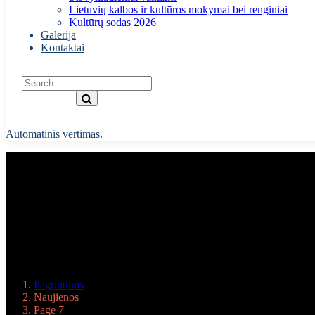
Lietuvių kalbos ir kultūros mokymai bei renginiai
Kultūrų sodas 2026
Galerija
Kontaktai
Automatinis vertimas.
Naujienos
Pagrindinis
Naujienos
Page 7