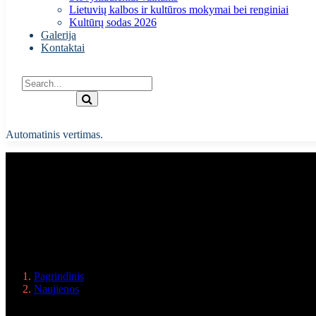
Lietuvių kalbos ir kultūros mokymai bei renginiai
Kultūrų sodas 2026
Galerija
Kontaktai
Automatinis vertimas.
Kaune vaikų vėl laukia smagūs “Kultūrų r
Pagrindinis
Naujienos