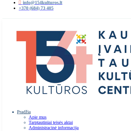
info@154kulturos.lt
+370 (684) 73 405
Pradžia
Apie mus
Tarptautiniai teisės aktai
Administracinė informacija