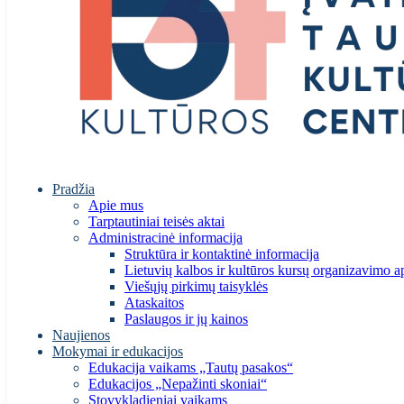
Pradžia
Apie mus
Tarptautiniai teisės aktai
Administracinė informacija
Struktūra ir kontaktinė informacija
Lietuvių kalbos ir kultūros kursų organizavimo a
Viešųjų pirkimų taisyklės
Ataskaitos
Paslaugos ir jų kainos
Naujienos
Mokymai ir edukacijos
Edukacija vaikams „Tautų pasakos“
Edukacijos „Nepažinti skoniai“
Stovykladieniai vaikams