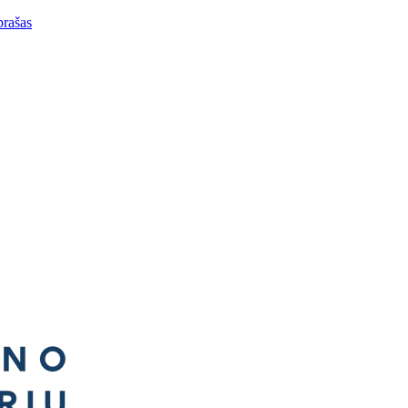
prašas