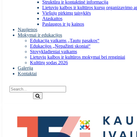
Struktūra ir kontaktinė informacija
Lietuvių kalbos ir kultūros kursų organizavimo a
Viešųjų pirkimų taisyklės
Ataskaitos
Paslaugos ir jų kainos
Naujienos
Mokymai ir edukacijos
Edukacija vaikams „Tautų pasakos“
Edukacijos „Nepažinti skoniai“
Stovykladieniai vaikams
Lietuvių kalbos ir kultūros mokymai bei renginiai
Kultūrų sodas 2026
Galerija
Kontaktai