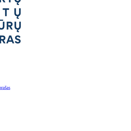
prašas