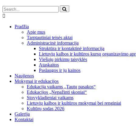
Pradžia
Apie mus
Tarptautiniai teisės aktai
Administracinė informacija
Struktūra ir kontaktinė informacija
Lietuvių kalbos ir kultūros kursų organizavimo apr
Viešųjų pirkimų taisyklės
Ataskaitos
Paslaugos ir jų kainos
Naujienos
Mokymai ir edukacijos
Edukacija vaikams „Tautų pasakos“
Edukacijos „Nepažinti skoniai“
Stovykladieniai vaikams
Lietuvių kalbos ir kultūros mokymai bei renginiai
Kultūrų sodas 2026
Galerija
Kontaktai