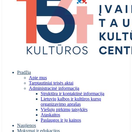
Pradžia
Apie mus
Tarptautiniai teisės aktai
Administracinė informacija
Struktūra ir kontaktinė informacija
Lietuvių kalbos ir kultūros kursų
organizavimo aprašas
Viešųjų pirkimų taisyklės
Ataskaitos
Paslaugos ir jų kainos
Naujienos
Mokymai ir edukacijos