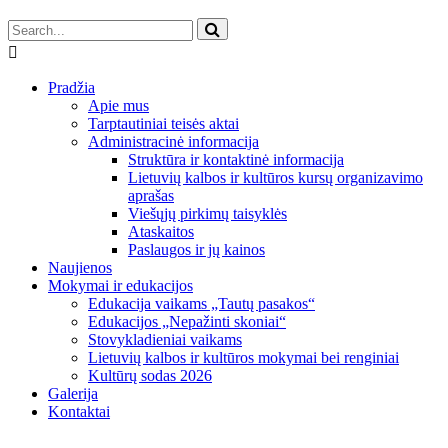
Pradžia
Apie mus
Tarptautiniai teisės aktai
Administracinė informacija
Struktūra ir kontaktinė informacija
Lietuvių kalbos ir kultūros kursų organizavimo
aprašas
Viešųjų pirkimų taisyklės
Ataskaitos
Paslaugos ir jų kainos
Naujienos
Mokymai ir edukacijos
Edukacija vaikams „Tautų pasakos“
Edukacijos „Nepažinti skoniai“
Stovykladieniai vaikams
Lietuvių kalbos ir kultūros mokymai bei renginiai
Kultūrų sodas 2026
Galerija
Kontaktai