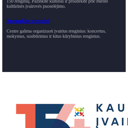
150 renginių. Pažinkite kultūras ir prisidėkite prie miesto
kultūrinės įvairovės puoselėjimo.
Surenkite renginį
Centre galima organizuoti įvairius renginius: koncertus,
mokymus, susibūrimus ir ​kitus kūrybinius renginius.