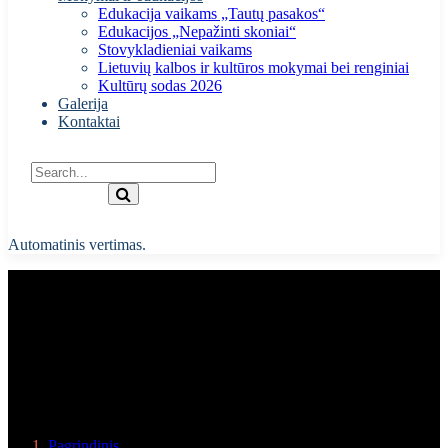
Edukacija vaikams „Tautų pasakos“
Edukacijos „Nepažinti skoniai“
Stovykladieniai vaikams
Lietuvių kalbos ir kultūros mokymai bei renginiai
Kultūrų sodas 2026
Galerija
Kontaktai
Automatinis vertimas.
Su gimtadieniu, Lietuva
Pagrindinis