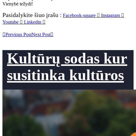
Vienybė težydi!
Pasidalykite šiuo įrašu :
Facebook-square
Instagram
Youtube
Linkedin
Previous Post
Next Post
Kultūrų sodas kur
susitinka kultūros