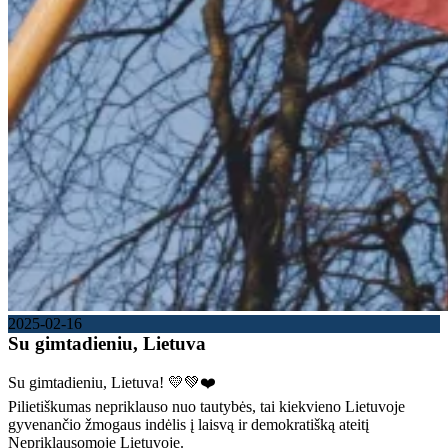
2025-02-16
Su gimtadieniu, Lietuva
Su gimtadieniu, Lietuva! 💛💚❤️
Pilietiškumas nepriklauso nuo tautybės, tai kiekvieno Lietuvoje
gyvenančio žmogaus indėlis į laisvą ir demokratišką ateitį
Nepriklausomoje Lietuvoje.