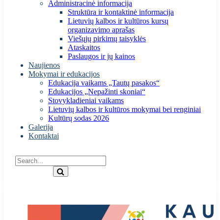
Administracinė informacija
Struktūra ir kontaktinė informacija
Lietuvių kalbos ir kultūros kursų
organizavimo aprašas
Viešųjų pirkimų taisyklės
Ataskaitos
Paslaugos ir jų kainos
Naujienos
Mokymai ir edukacijos
Edukacija vaikams „Tautų pasakos“
Edukacijos „Nepažinti skoniai“
Stovykladieniai vaikams
Lietuvių kalbos ir kultūros mokymai bei renginiai
Kultūrų sodas 2026
Galerija
Kontaktai