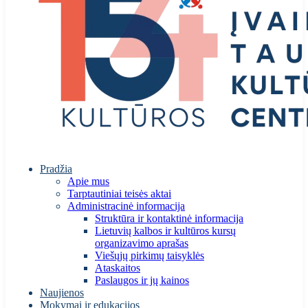
Pradžia
Apie mus
Tarptautiniai teisės aktai
Administracinė informacija
Struktūra ir kontaktinė informacija
Lietuvių kalbos ir kultūros kursų
organizavimo aprašas
Viešųjų pirkimų taisyklės
Ataskaitos
Paslaugos ir jų kainos
Naujienos
Mokymai ir edukacijos