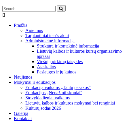
Pradžia
Apie mus
Tarptautiniai teisės aktai
Administracinė informacija
Struktūra ir kontaktinė informacija
Lietuvių kalbos ir kultūros kursų organizavimo
aprašas
Viešųjų pirkimų taisyklės
Ataskaitos
Paslaugos ir jų kainos
Naujienos
Mokymai ir edukacijos
Edukacija vaikams „Tautų pasakos“
Edukacijos „Nepažinti skoniai“
Stovykladieniai vaikams
Lietuvių kalbos ir kultūros mokymai bei renginiai
Kultūrų sodas 2026
Galerija
Kontaktai