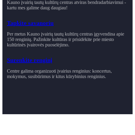
Kauno įvairių tautų kultūrų centras atviras bendradarbiavimui -
kartu mes galime daug daugiau!
Tapkite savanoriu
Per metus Kauno įvairių tautų kultūrų centras įgyvendina apie
150 renginių. Pažinkite kultūras ir prisidėkite prie miesto
kultūrinės įvairovės puoselėjimo.
Surenkite renginį
Centre galima organizuoti įvairius renginius: koncertus,
mokymus, susibūrimus ir ​kitus kūrybinius renginius.