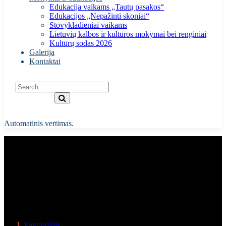
Edukacija vaikams „Tautų pasakos“
Edukacijos „Nepažinti skoniai“
Stovykladieniai vaikams
Lietuvių kalbos ir kultūros mokymai bei renginiai
Kultūrų sodas 2026
Galerija
Kontaktai
Automatinis vertimas.
Lietuvos nepriklausomybės nutarimas
Pagrindinis