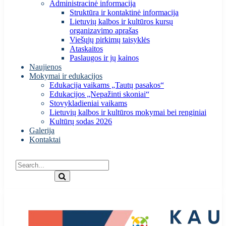
Administracinė informacija
Struktūra ir kontaktinė informacija
Lietuvių kalbos ir kultūros kursų
organizavimo aprašas
Viešųjų pirkimų taisyklės
Ataskaitos
Paslaugos ir jų kainos
Naujienos
Mokymai ir edukacijos
Edukacija vaikams „Tautų pasakos“
Edukacijos „Nepažinti skoniai“
Stovykladieniai vaikams
Lietuvių kalbos ir kultūros mokymai bei renginiai
Kultūrų sodas 2026
Galerija
Kontaktai