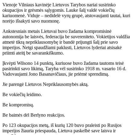
Vienoje Vilniaus kavinėje Lietuvos Tarybos nariai susirinko
okupacijos ir grėsmės sąlygomis. Lauke šalį valdė vokiečių
kariuomenė. Viduje – nedidelė vyrų grupė, atstovaujanti tautai, kuri
norėjo išsakyti savo nuomonę.
Ankstesniais metais Lietuvai buvo žadama kompromisinė
autonomija be laisvės, federacija be suvereniteto. Vokietijos valdžia
atmetė tikrą nepriklausomybę ir bandė prijungti šalį prie savo
imperijos. Netgi spaudžiami paklusti, Lietuvos lyderiai atsisakė
priimti ateitį be savarankiškumo.
Įkvėpti Wilsono 14 punktų, kuriuose buvo žadama tautoms teisė
pasirinkti savo likimą, Taryba vėl susirinko 1918 m. vasario 16 d.
Vadovaujami Jono Basanavičiaus, jie priėmė sprendimą.
Jie parengė Lietuvos Nepriklausomybės aktą.
Be vokiečių leidimo.
Be kompromisų.
Be baimės dėl Berlyno reakcijos.
Po 123 okupacijos metų, iš kurių 120 buvo praleisti po Rusijos
imperijos žiauria priespauda, Lietuva paskelbė save laisva ir