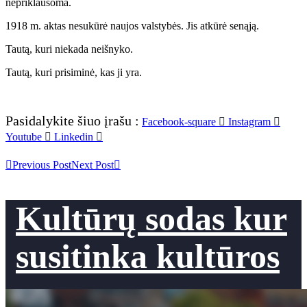
nepriklausoma.
1918 m. aktas nesukūrė naujos valstybės. Jis atkūrė senąją.
Tautą, kuri niekada neišnyko.
Tautą, kuri prisiminė, kas ji yra.
Pasidalykite šiuo įrašu :
Facebook-square
Instagram
Youtube
Linkedin
Previous Post
Next Post
Kultūrų sodas kur
susitinka kultūros