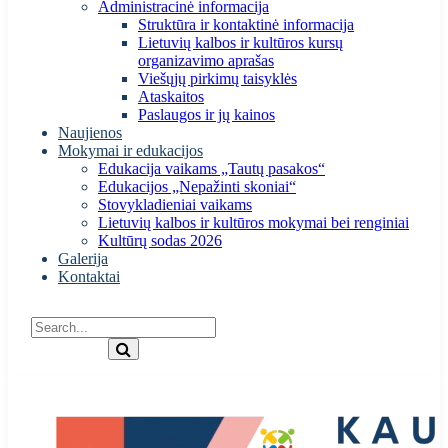
Administracinė informacija
Struktūra ir kontaktinė informacija
Lietuvių kalbos ir kultūros kursų
organizavimo aprašas
Viešųjų pirkimų taisyklės
Ataskaitos
Paslaugos ir jų kainos
Naujienos
Mokymai ir edukacijos
Edukacija vaikams „Tautų pasakos“
Edukacijos „Nepažinti skoniai“
Stovykladieniai vaikams
Lietuvių kalbos ir kultūros mokymai bei renginiai
Kultūrų sodas 2026
Galerija
Kontaktai