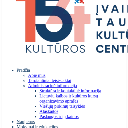
Pradžia
Apie mus
Tarptautiniai teisės aktai
Administracinė informacija
Struktūra ir kontaktinė informacija
Lietuvių kalbos ir kultūros kursų
organizavimo aprašas
Viešųjų pirkimų taisyklės
Ataskaitos
Paslaugos ir jų kainos
Naujienos
Mokymai ir edukacijos