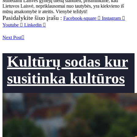
Minėdami Laisvės gynėjų dieną šiandien, prisiminkime, kad
Lietuvos Laisvė, nepriklausomai nuo tautybės, yra kiekvieno iš
mūsų atsakomybė ir ateitis. Vienybė teždyti!
Pasidalykite šiuo įrašu :
Facebook-square
Instagram
Youtube
Linkedin
Next Post
Kultūrų sodas kur
susitinka kultūros