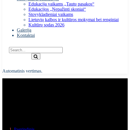
Edukacija vaikams „Tautų pasakos“
Edukacijos „Nepažinti skoniai“
Stovykladieniai vaikams
Lietuvių kalbos ir kultūros mokymai bei renginiai
Kultūrų sodas 2026
Galerija
Kontaktai
Automatinis vertimas.
Laisvės gynėjų dieną
Pagrindinis