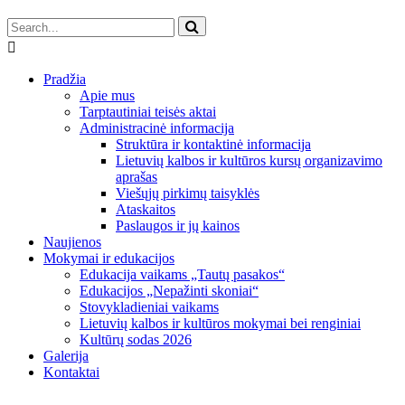
Pradžia
Apie mus
Tarptautiniai teisės aktai
Administracinė informacija
Struktūra ir kontaktinė informacija
Lietuvių kalbos ir kultūros kursų organizavimo
aprašas
Viešųjų pirkimų taisyklės
Ataskaitos
Paslaugos ir jų kainos
Naujienos
Mokymai ir edukacijos
Edukacija vaikams „Tautų pasakos“
Edukacijos „Nepažinti skoniai“
Stovykladieniai vaikams
Lietuvių kalbos ir kultūros mokymai bei renginiai
Kultūrų sodas 2026
Galerija
Kontaktai