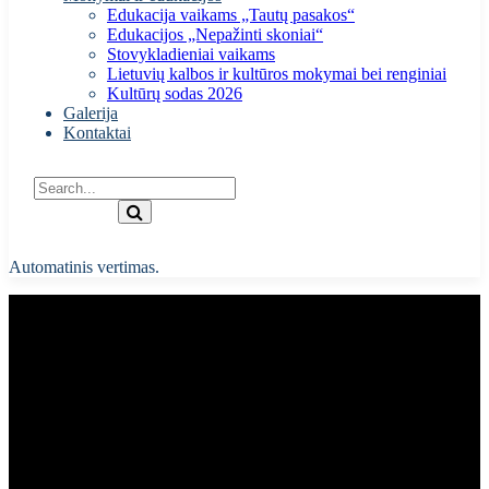
Edukacija vaikams „Tautų pasakos“
Edukacijos „Nepažinti skoniai“
Stovykladieniai vaikams
Lietuvių kalbos ir kultūros mokymai bei renginiai
Kultūrų sodas 2026
Galerija
Kontaktai
Automatinis vertimas.
Diskusija – istorinės tautinės mažumos
Lietuvoje – kas mums visiems svarbu