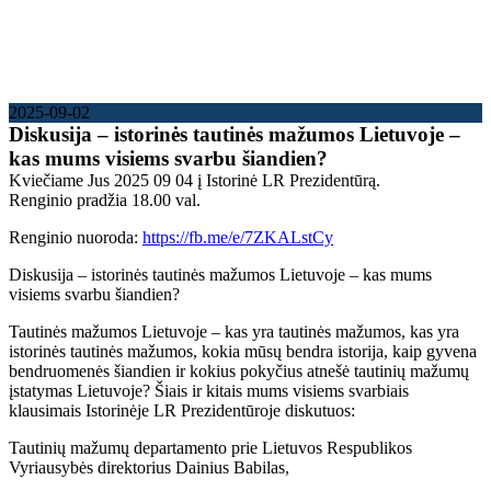
2025-09-02
Diskusija – istorinės tautinės mažumos Lietuvoje –
kas mums visiems svarbu šiandien?
Kviečiame Jus 2025 09 04 į Istorinė LR Prezidentūrą.
Renginio pradžia 18.00 val.
Renginio nuoroda:
https://fb.me/e/
7ZKALstCy
Diskusija – istorinės tautinės mažumos Lietuvoje – kas mums
visiems svarbu šiandien?
Tautinės mažumos Lietuvoje – kas yra tautinės mažumos, kas yra
istorinės tautinės mažumos, kokia mūsų bendra istorija, kaip gyvena
bendruomenės šiandien ir kokius pokyčius atnešė tautinių mažumų
įstatymas Lietuvoje? Šiais ir kitais mums visiems svarbiais
klausimais Istorinėje LR Prezidentūroje diskutuos:
Tautinių mažumų departamento prie Lietuvos Respublikos
Vyriausybės direktorius Dainius Babilas,