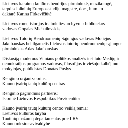
Lietuvos karaimų kultūros bendrijos pirmininkė, muzikologė,
tarpdisciplininių Europos studijų magistrė, doc., hum. m.
daktarė Karina Firkavičiūtė,
Lietuvos romų istorijos ir atminties archyvo ir bibliotekos
vadovas Gopalas Michailovskis,
Lietuvos Totorių Bendruomenių Sąjungos vadovas Motiejus
Jakubauskas bei ilgametis Lietuvos totorių bendruomenių sąjungos
pirmininkas Adas Jakubauskas.
Diskusiją moderuos Vilniaus politikos analizės instituto Medijų ir
demokratijos programos vadovas, filosofijos ir viešojo kalbėjimo
mokytojas, publicistas Donatas Puslys.
Renginio organizatorius:
Kauno įvairių tautų kultūrų centras
Renginio pagrindinis partneris:
Istorinė Lietuvos Respublikos Prezidentūra
Kauno įvairių tautų kultūrų centro veiklą remia:
Lietuvos kultūros taryba
Tautinių mažumų departamentas prie LRV
Kauno miesto savivaldybė