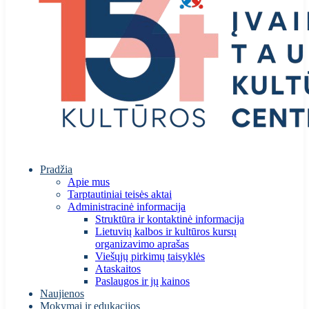
Pradžia
Apie mus
Tarptautiniai teisės aktai
Administracinė informacija
Struktūra ir kontaktinė informacija
Lietuvių kalbos ir kultūros kursų
organizavimo aprašas
Viešųjų pirkimų taisyklės
Ataskaitos
Paslaugos ir jų kainos
Naujienos
Mokymai ir edukacijos