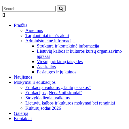
Pradžia
Apie mus
Tarptautiniai teisės aktai
Administracinė informacija
Struktūra ir kontaktinė informacija
Lietuvių kalbos ir kultūros kursų organizavimo
aprašas
Viešųjų pirkimų taisyklės
Ataskaitos
Paslaugos ir jų kainos
Naujienos
Mokymai ir edukacijos
Edukacija vaikams „Tautų pasakos“
Edukacijos „Nepažinti skoniai“
Stovykladieniai vaikams
Lietuvių kalbos ir kultūros mokymai bei renginiai
Kultūrų sodas 2026
Galerija
Kontaktai