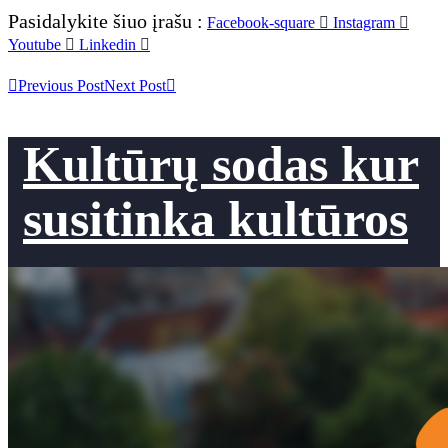
Pasidalykite šiuo įrašu :
Facebook-square
Instagram
Youtube
Linkedin
Previous Post
Next Post
Kultūrų sodas kur
susitinka kultūros