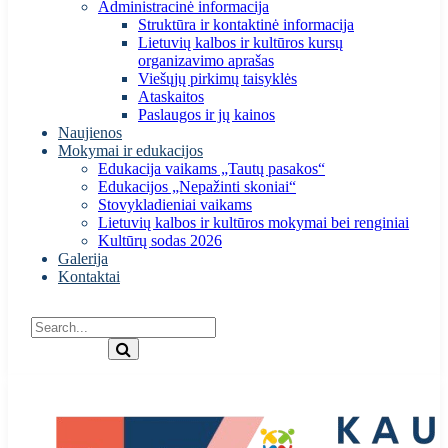
Administracinė informacija
Struktūra ir kontaktinė informacija
Lietuvių kalbos ir kultūros kursų
organizavimo aprašas
Viešųjų pirkimų taisyklės
Ataskaitos
Paslaugos ir jų kainos
Naujienos
Mokymai ir edukacijos
Edukacija vaikams „Tautų pasakos“
Edukacijos „Nepažinti skoniai“
Stovykladieniai vaikams
Lietuvių kalbos ir kultūros mokymai bei renginiai
Kultūrų sodas 2026
Galerija
Kontaktai