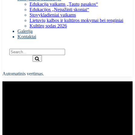
Edukacija vaikams „Tautų pasakos“
Edukacijos „Nepažinti skoniai“
Stovykladieniai vaikams
Lietuvių kalbos ir kultūros mokymai bei renginiai
Kultūrų sodas 2026
Galerija
Kontaktai
Automatinis vertimas.
Žmogaus teisių ir pagrindinių
laisvių apsaugos konvencija