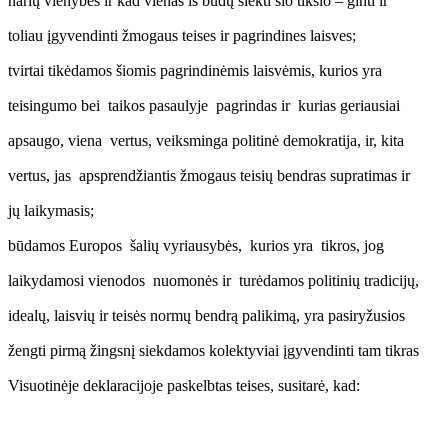
narių vienybės ir kad vienas iš būdų siekti šio tikslo – ginti ir
toliau įgyvendinti žmogaus teises ir pagrindines laisves;
tvirtai tikėdamos šiomis pagrindinėmis laisvėmis, kurios yra
teisingumo bei taikos pasaulyje pagrindas ir kurias geriausiai
apsaugo, viena vertus, veiksminga politinė demokratija, ir, kita
vertus, jas apsprendžiantis žmogaus teisių bendras supratimas ir
jų laikymasis;
būdamos Europos šalių vyriausybės, kurios yra tikros, jog
laikydamosi vienodos nuomonės ir turėdamos politinių tradicijų,
idealų, laisvių ir teisės normų bendrą palikimą, yra pasiryžusios
žengti pirmą žingsnį siekdamos kolektyviai įgyvendinti tam tikras
Visuotinėje deklaracijoje paskelbtas teises, susitarė, kad: