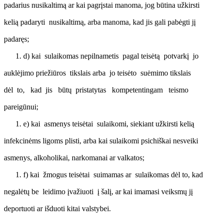
padarius nusikaltimą ar kai pagrįstai manoma, jog būtina užkirsti
kelią padaryti nusikaltimą, arba manoma, kad jis gali pabėgti jį
padaręs;
d) kai sulaikomas nepilnametis pagal teisėtą potvarkį jo
auklėjimo priežiūros tikslais arba jo teisėto suėmimo tikslais
dėl to, kad jis būtų pristatytas kompetentingam teismo
pareigūnui;
e) kai asmenys teisėtai sulaikomi, siekiant užkirsti kelią
infekcinėms ligoms plisti, arba kai sulaikomi psichiškai nesveiki
asmenys, alkoholikai, narkomanai ar valkatos;
f) kai žmogus teisėtai suimamas ar sulaikomas dėl to, kad
negalėtų be leidimo įvažiuoti į šalį, ar kai imamasi veiksmų jį
deportuoti ar išduoti kitai valstybei.