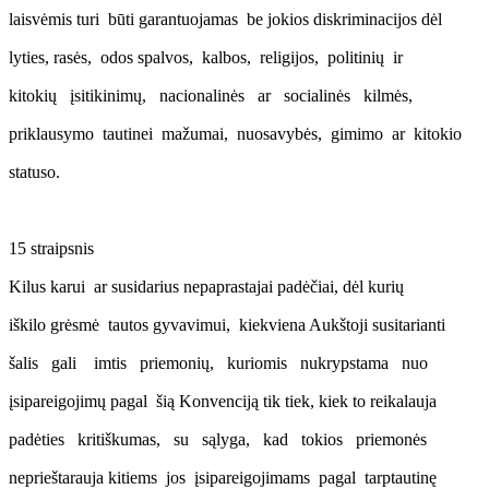
laisvėmis turi būti garantuojamas be jokios diskriminacijos dėl
lyties, rasės, odos spalvos, kalbos, religijos, politinių ir
kitokių įsitikinimų, nacionalinės ar socialinės kilmės,
priklausymo tautinei mažumai, nuosavybės, gimimo ar kitokio
statuso.
15 straipsnis
Kilus karui ar susidarius nepaprastajai padėčiai, dėl kurių
iškilo grėsmė tautos gyvavimui, kiekviena Aukštoji susitarianti
šalis gali imtis priemonių, kuriomis nukrypstama nuo
įsipareigojimų pagal šią Konvenciją tik tiek, kiek to reikalauja
padėties kritiškumas, su sąlyga, kad tokios priemonės
neprieštarauja kitiems jos įsipareigojimams pagal tarptautinę