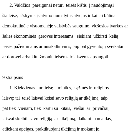
Valdžios pareigūnai neturi teisės kištis į naudojimąsi
šia teise, išskyrus įstatymo numatytus atvejus ir kai tai būtina
demokratinėje visuomenėje valstybės saugumo, viešosios tvarkos ar
šalies ekonominės gerovės interesams, siekiant užkirsti kelią
teisės pažeidimams ar nusikaltimams, taip pat gyventojų sveikatai
ar dorovei arba kitų žmonių teisėms ir laisvėms apsaugoti.
9 straipsnis
Kiekvienas turi teisę į minties, sąžinės ir religijos
laisvę; tai teisė laisvai keisti savo religiją ar tikėjimą, taip
pat tiek vienam, tiek kartu su kitais, viešai ar privačiai,
laisvai skelbti savo religiją ar tikėjimą, laikant pamaldas,
atliekant apeigas, praktikuojant tikėjimą ir mokant jo.