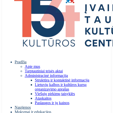
Pradžia
Apie mus
Tarptautiniai teisės aktai
Administracinė informacija
Struktūra ir kontaktinė informacija
Lietuvių kalbos ir kultūros kursų
organizavimo aprašas
Viešųjų pirkimų taisyklės
Ataskaitos
Paslaugos ir jų kainos
Naujienos
Mokymai ir edukacijos