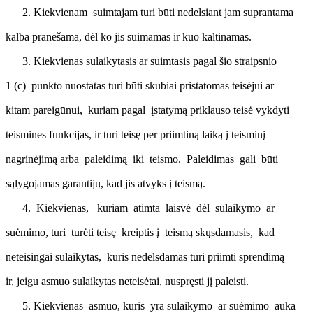
Kiekvienam suimtajam turi būti nedelsiant jam suprantama
kalba pranešama, dėl ko jis suimamas ir kuo kaltinamas.
Kiekvienas sulaikytasis ar suimtasis pagal šio straipsnio
1 (c) punkto nuostatas turi būti skubiai pristatomas teisėjui ar
kitam pareigūnui, kuriam pagal įstatymą priklauso teisė vykdyti
teismines funkcijas, ir turi teisę per priimtiną laiką į teisminį
nagrinėjimą arba paleidimą iki teismo. Paleidimas gali būti
sąlygojamas garantijų, kad jis atvyks į teismą.
Kiekvienas, kuriam atimta laisvė dėl sulaikymo ar
suėmimo, turi turėti teisę kreiptis į teismą skųsdamasis, kad
neteisingai sulaikytas, kuris nedelsdamas turi priimti sprendimą
ir, jeigu asmuo sulaikytas neteisėtai, nuspręsti jį paleisti.
Kiekvienas asmuo, kuris yra sulaikymo ar suėmimo auka