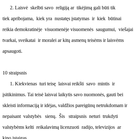
Laisvė skelbti savo religiją ar tikėjimą gali būti tik
tiek apribojama, kiek yra nustatęs įstatymas ir kiek būtinai
reikia demokratinėje visuomenėje visuomenės saugumui, viešajai
tvarkai, sveikatai ir moralei ar kitų asmenų teisėms ir laisvėms
apsaugoti.
10 straipsnis
Kiekvienas turi teisę laisvai reikšti savo mintis ir
įsitikinimus. Tai teisė laisvai laikytis savo nuomonės, gauti bei
skleisti informaciją ir idėjas, valdžios pareigūnų netrukdomam ir
nepaisant valstybės sienų. Šis straipsnis neturi trukdyti
valstybėms kelti reikalavimą licenzuoti radijo, televizijos ar
kino įstaigas.