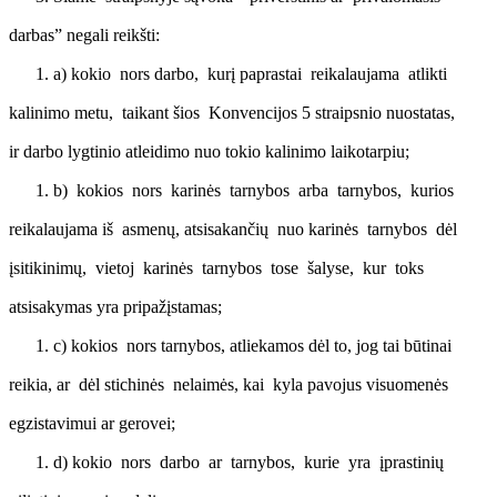
darbas” negali reikšti:
a) kokio nors darbo, kurį paprastai reikalaujama atlikti
kalinimo metu, taikant šios Konvencijos 5 straipsnio nuostatas,
ir darbo lygtinio atleidimo nuo tokio kalinimo laikotarpiu;
b) kokios nors karinės tarnybos arba tarnybos, kurios
reikalaujama iš asmenų, atsisakančių nuo karinės tarnybos dėl
įsitikinimų, vietoj karinės tarnybos tose šalyse, kur toks
atsisakymas yra pripažįstamas;
c) kokios nors tarnybos, atliekamos dėl to, jog tai būtinai
reikia, ar dėl stichinės nelaimės, kai kyla pavojus visuomenės
egzistavimui ar gerovei;
d) kokio nors darbo ar tarnybos, kurie yra įprastinių