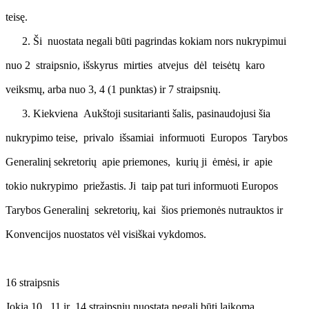
teisę.
Ši nuostata negali būti pagrindas kokiam nors nukrypimui
nuo 2 straipsnio, išskyrus mirties atvejus dėl teisėtų karo
veiksmų, arba nuo 3, 4 (1 punktas) ir 7 straipsnių.
Kiekviena Aukštoji susitarianti šalis, pasinaudojusi šia
nukrypimo teise, privalo išsamiai informuoti Europos Tarybos
Generalinį sekretorių apie priemones, kurių ji ėmėsi, ir apie
tokio nukrypimo priežastis. Ji taip pat turi informuoti Europos
Tarybos Generalinį sekretorių, kai šios priemonės nutrauktos ir
Konvencijos nuostatos vėl visiškai vykdomos.
16 straipsnis
Jokia 10, 11 ir 14 straipsnių nuostata negali būti laikoma