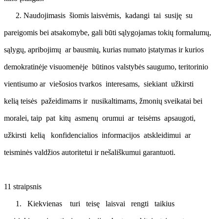
Naudojimasis šiomis laisvėmis, kadangi tai susiję su
pareigomis bei atsakomybe, gali būti sąlygojamas tokių formalumų,
sąlygų, apribojimų ar bausmių, kurias numato įstatymas ir kurios
demokratinėje visuomenėje būtinos valstybės saugumo, teritorinio
vientisumo ar viešosios tvarkos interesams, siekiant užkirsti
kelią teisės pažeidimams ir nusikaltimams, žmonių sveikatai bei
moralei, taip pat kitų asmenų orumui ar teisėms apsaugoti,
užkirsti kelią konfidencialios informacijos atskleidimui ar
teisminės valdžios autoritetui ir nešališkumui garantuoti.
11 straipsnis
Kiekvienas turi teisę laisvai rengti taikius