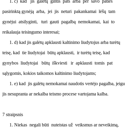
c) kad jis galėtų gintis pats arba per savo paties
pasirinktą gynėją arba, jei jis neturi pakankamai lėšų tam
gynėjui atsilyginti, turi gauti pagalbą nemokamai, kai to
reikalauja teisingumo interesai;
d) kad jis galėtų apklausti kaltinimo liudytojus arba turėtų
teisę, kad tie liudytojai būtų apklausti, ir turėtų teisę, kad
gynybos liudytojai būtų iškviesti ir apklausti tomis pat
sąlygomis, kokios taikomos kaltinimo liudytojams;
e) kad jis galėtų nemokamai naudotis vertėjo pagalba, jeigu
jis nesupranta ar nekalba teismo procese vartojama kalba.
7 straipsnis
Niekas negali būti nuteistas už veiksmus ar neveikimą,