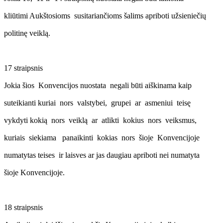
kliūtimi Aukštosioms susitariančioms šalims apriboti užsieniečių
politinę veiklą.
17 straipsnis
Jokia šios Konvencijos nuostata negali būti aiškinama kaip
suteikianti kuriai nors valstybei, grupei ar asmeniui teisę
vykdyti kokią nors veiklą ar atlikti kokius nors veiksmus,
kuriais siekiama panaikinti kokias nors šioje Konvencijoje
numatytas teises ir laisves ar jas daugiau apriboti nei numatyta
šioje Konvencijoje.
18 straipsnis