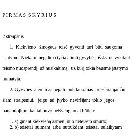
P I R M A S S K Y R I U S
2 straipsnis
Kiekvieno žmogaus teisė gyventi turi būti saugoma
įstatymo. Niekam negalima tyčia atimti gyvybės, išskyrus vykdant
teismo nuosprendį už nusikaltimą, už kurį tokia bausmė įstatymo
numatyta.
Gyvybės atėmimas negali būti laikomas prieštaraujančiu
šiam straipsniui, jeigu tai įvyko neviršijant tokio jėgos
panaudojimo, kai tai buvo neišvengiamai būtina:
a) ginant kiekvieną asmenį nuo neteisėto smurto;
b) teisėtai suimant arba sutrukdant teisėtai sulaikytam