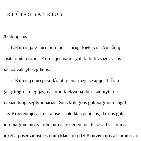
T R E Č I A S S K Y R I U S
20 straipsnis
Komisijoje turi būti tiek narių, kiek yra Aukštųjų
susitariančių šalių. Komisijos nariu gali būti tik vienas tos
pačios valstybės pilietis.
Komisija turi posėdžiauti plenarinėje sesijoje. Tačiau ji
gali įsteigti kolegijas, iš kurių kiekvieną turi sudaryti ne
mažiau kaip septyni nariai. Šios kolegijos gali nagrinėti pagal
šios Konvencijos 25 straipsnį pateiktas peticijas, kurios gali
būti nagrinėjamos remiantis precedentine teise arba kurios
nekelia posėdžiuose esminių klausimų dėl Konvencijos aiškinimo ar