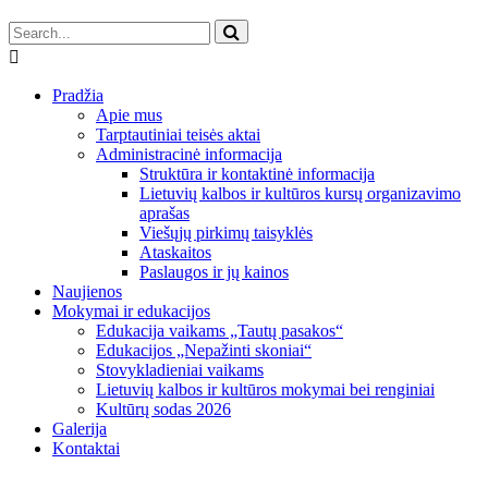
Pradžia
Apie mus
Tarptautiniai teisės aktai
Administracinė informacija
Struktūra ir kontaktinė informacija
Lietuvių kalbos ir kultūros kursų organizavimo
aprašas
Viešųjų pirkimų taisyklės
Ataskaitos
Paslaugos ir jų kainos
Naujienos
Mokymai ir edukacijos
Edukacija vaikams „Tautų pasakos“
Edukacijos „Nepažinti skoniai“
Stovykladieniai vaikams
Lietuvių kalbos ir kultūros mokymai bei renginiai
Kultūrų sodas 2026
Galerija
Kontaktai