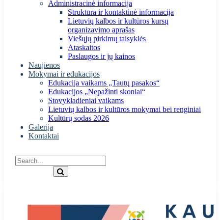
Administracinė informacija
Struktūra ir kontaktinė informacija
Lietuvių kalbos ir kultūros kursų
organizavimo aprašas
Viešųjų pirkimų taisyklės
Ataskaitos
Paslaugos ir jų kainos
Naujienos
Mokymai ir edukacijos
Edukacija vaikams „Tautų pasakos“
Edukacijos „Nepažinti skoniai“
Stovykladieniai vaikams
Lietuvių kalbos ir kultūros mokymai bei renginiai
Kultūrų sodas 2026
Galerija
Kontaktai