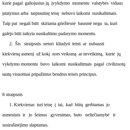
kurie pagal galiojusius jų įvykdymo momentu valstybės vidaus
įstatymus arba tarptautinę teisę nebuvo laikomi nusikaltimais.
Taip pat negali būti skiriama griežtesnė bausmė negu ta, kuri
galėjo būti taikyta nusikaltimo padarymo momentu.
Šis straipsnis neturi kliudyti teisti ar nubausti
kiekvieną asmenį už kokį nors veiksmą ar neveikimą, kurie jų
vykdymo momentu buvo laikomi nusikaltimais pagal civilizuotų
tautų visuotinai pripažintus bendrus teisės principus.
8 straipsnis
Kiekvienas turi teisę į tai, kad būtų gerbiamas jo
asmeninis ir jo šeimos gyvenimas, buto neliečiamybė ir
susirašinėjimo slaptumas.