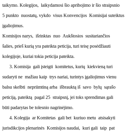
taikymo. Kolegijos, laikydamosi šio apribojimo ir šio straipsnio
5 punkto nuostatų, vykdo visus Konvencijos Komisijai suteiktus
įgaliojimus.
Komisijos narys, išrinktas nuo Aukštosios susitariančios
šalies, prieš kurią yra pateikta peticija, turi teisę posėdžiauti
kolegijoje, kuriai tokia peticija pateikta.
Komisija gali įsteigti komitetus, kurių kiekvieną turi
sudaryti ne mažiau kaip trys nariai, turintys įgaliojimus vienu
balsu skelbti nepriimtiną arba išbrauktą iš savo bylų sąrašo
peticiją, pateiktą pagal 25 straipsnį, jei toks sprendimas gali
būti padarytas be tolesnio nagrinėjimo.
Kolegija ar Komitetas gali bet kuriuo metu atsisakyti
jurisdikcijos plenarinės Komisijos naudai, kuri gali taip pat