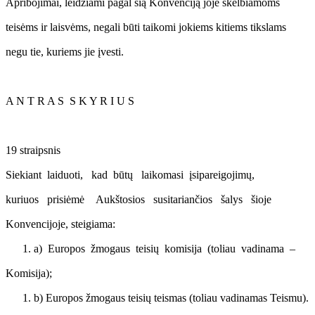
Apribojimai, leidžiami pagal šią Konvenciją joje skelbiamoms
teisėms ir laisvėms, negali būti taikomi jokiems kitiems tikslams
negu tie, kuriems jie įvesti.
A N T R A S S K Y R I U S
19 straipsnis
Siekiant laiduoti, kad būtų laikomasi įsipareigojimų,
kuriuos prisiėmė Aukštosios susitariančios šalys šioje
Konvencijoje, steigiama:
a) Europos žmogaus teisių komisija (toliau vadinama –
Komisija);
b) Europos žmogaus teisių teismas (toliau vadinamas Teismu).