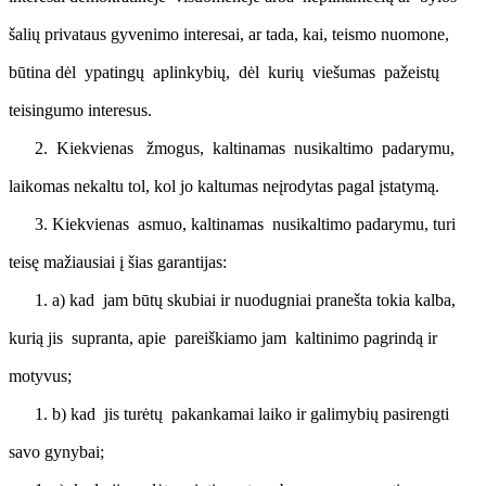
šalių privataus gyvenimo interesai, ar tada, kai, teismo nuomone,
būtina dėl ypatingų aplinkybių, dėl kurių viešumas pažeistų
teisingumo interesus.
Kiekvienas žmogus, kaltinamas nusikaltimo padarymu,
laikomas nekaltu tol, kol jo kaltumas neįrodytas pagal įstatymą.
Kiekvienas asmuo, kaltinamas nusikaltimo padarymu, turi
teisę mažiausiai į šias garantijas:
a) kad jam būtų skubiai ir nuodugniai pranešta tokia kalba,
kurią jis supranta, apie pareiškiamo jam kaltinimo pagrindą ir
motyvus;
b) kad jis turėtų pakankamai laiko ir galimybių pasirengti
savo gynybai;