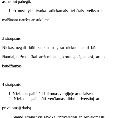
asmeniui pabėgti;
c) nustatyta tvarka atliekamais teisėtais veiksmais
malšinant riaušes ar sukilimą.
3 straipsnis
Niekas negali būti kankinamas, su niekuo neturi būti
žiauriai, nežmoniškai ar žeminant jo orumą elgiamasi, ar jis
baudžiamas.
4 straipsnis
Niekas negali būti laikomas vergijoje ar nelaisvas.
Niekas negali būti verčiamas dirbti priverstinį ar
privalomąjį darbą.
Šiame straipsnyje sąvoka “priverstinis ar privalomasis