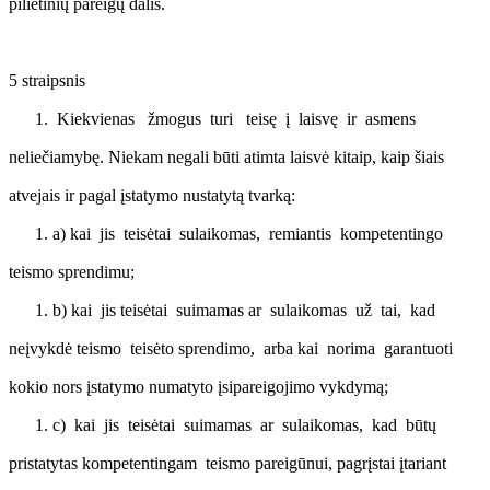
pilietinių pareigų dalis.
5 straipsnis
Kiekvienas žmogus turi teisę į laisvę ir asmens
neliečiamybę. Niekam negali būti atimta laisvė kitaip, kaip šiais
atvejais ir pagal įstatymo nustatytą tvarką:
a) kai jis teisėtai sulaikomas, remiantis kompetentingo
teismo sprendimu;
b) kai jis teisėtai suimamas ar sulaikomas už tai, kad
neįvykdė teismo teisėto sprendimo, arba kai norima garantuoti
kokio nors įstatymo numatyto įsipareigojimo vykdymą;
c) kai jis teisėtai suimamas ar sulaikomas, kad būtų
pristatytas kompetentingam teismo pareigūnui, pagrįstai įtariant