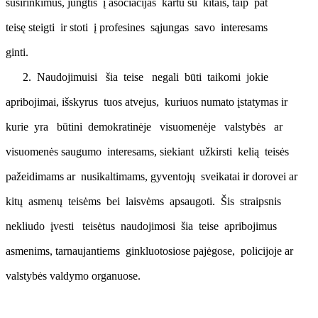
susirinkimus, jungtis į asociacijas kartu su kitais, taip pat
teisę steigti ir stoti į profesines sąjungas savo interesams
ginti.
Naudojimuisi šia teise negali būti taikomi jokie
apribojimai, išskyrus tuos atvejus, kuriuos numato įstatymas ir
kurie yra būtini demokratinėje visuomenėje valstybės ar
visuomenės saugumo interesams, siekiant užkirsti kelią teisės
pažeidimams ar nusikaltimams, gyventojų sveikatai ir dorovei ar
kitų asmenų teisėms bei laisvėms apsaugoti. Šis straipsnis
nekliudo įvesti teisėtus naudojimosi šia teise apribojimus
asmenims, tarnaujantiems ginkluotosiose pajėgose, policijoje ar
valstybės valdymo organuose.