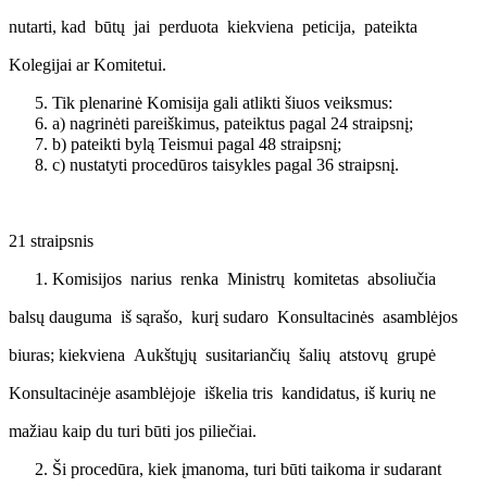
nutarti, kad būtų jai perduota kiekviena peticija, pateikta
Kolegijai ar Komitetui.
Tik plenarinė Komisija gali atlikti šiuos veiksmus:
a) nagrinėti pareiškimus, pateiktus pagal 24 straipsnį;
b) pateikti bylą Teismui pagal 48 straipsnį;
c) nustatyti procedūros taisykles pagal 36 straipsnį.
21 straipsnis
Komisijos narius renka Ministrų komitetas absoliučia
balsų dauguma iš sąrašo, kurį sudaro Konsultacinės asamblėjos
biuras; kiekviena Aukštųjų susitariančių šalių atstovų grupė
Konsultacinėje asamblėjoje iškelia tris kandidatus, iš kurių ne
mažiau kaip du turi būti jos piliečiai.
Ši procedūra, kiek įmanoma, turi būti taikoma ir sudarant