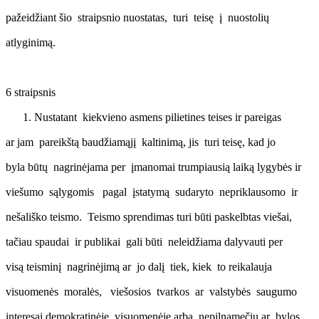
pažeidžiant šio straipsnio nuostatas, turi teisę į nuostolių
atlyginimą.
6 straipsnis
Nustatant kiekvieno asmens pilietines teises ir pareigas
ar jam pareikštą baudžiamąjį kaltinimą, jis turi teisę, kad jo
byla būtų nagrinėjama per įmanomai trumpiausią laiką lygybės ir
viešumo sąlygomis pagal įstatymą sudaryto nepriklausomo ir
nešališko teismo. Teismo sprendimas turi būti paskelbtas viešai,
tačiau spaudai ir publikai gali būti neleidžiama dalyvauti per
visą teisminį nagrinėjimą ar jo dalį tiek, kiek to reikalauja
visuomenės moralės, viešosios tvarkos ar valstybės saugumo
interesai demokratinėje visuomenėje arba nepilnamečių ar bylos