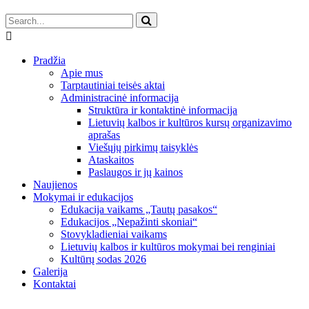
Pradžia
Apie mus
Tarptautiniai teisės aktai
Administracinė informacija
Struktūra ir kontaktinė informacija
Lietuvių kalbos ir kultūros kursų organizavimo
aprašas
Viešųjų pirkimų taisyklės
Ataskaitos
Paslaugos ir jų kainos
Naujienos
Mokymai ir edukacijos
Edukacija vaikams „Tautų pasakos“
Edukacijos „Nepažinti skoniai“
Stovykladieniai vaikams
Lietuvių kalbos ir kultūros mokymai bei renginiai
Kultūrų sodas 2026
Galerija
Kontaktai