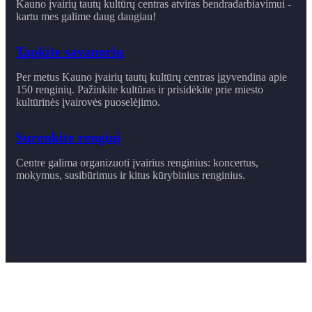
Kauno įvairių tautų kultūrų centras atviras bendradarbiavimui -
kartu mes galime daug daugiau!
Tapkite savanoriu
Per metus Kauno įvairių tautų kultūrų centras įgyvendina apie
150 renginių. Pažinkite kultūras ir prisidėkite prie miesto
kultūrinės įvairovės puoselėjimo.
Surenkite renginį
Centre galima organizuoti įvairius renginius: koncertus,
mokymus, susibūrimus ir ​kitus kūrybinius renginius.