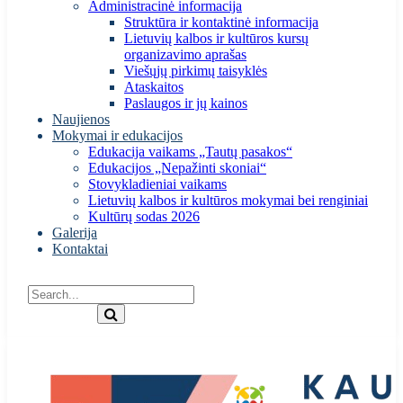
Administracinė informacija
Struktūra ir kontaktinė informacija
Lietuvių kalbos ir kultūros kursų
organizavimo aprašas
Viešųjų pirkimų taisyklės
Ataskaitos
Paslaugos ir jų kainos
Naujienos
Mokymai ir edukacijos
Edukacija vaikams „Tautų pasakos“
Edukacijos „Nepažinti skoniai“
Stovykladieniai vaikams
Lietuvių kalbos ir kultūros mokymai bei renginiai
Kultūrų sodas 2026
Galerija
Kontaktai