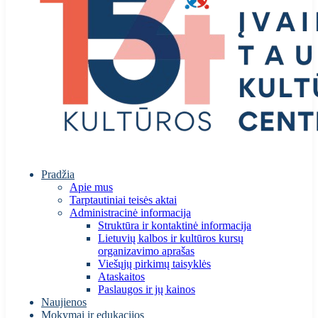
Pradžia
Apie mus
Tarptautiniai teisės aktai
Administracinė informacija
Struktūra ir kontaktinė informacija
Lietuvių kalbos ir kultūros kursų
organizavimo aprašas
Viešųjų pirkimų taisyklės
Ataskaitos
Paslaugos ir jų kainos
Naujienos
Mokymai ir edukacijos