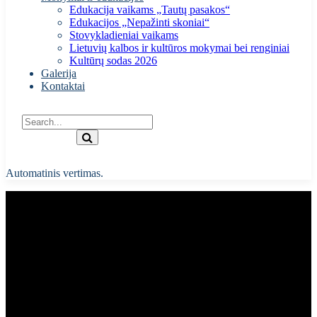
Edukacija vaikams „Tautų pasakos“
Edukacijos „Nepažinti skoniai“
Stovykladieniai vaikams
Lietuvių kalbos ir kultūros mokymai bei renginiai
Kultūrų sodas 2026
Galerija
Kontaktai
Automatinis vertimas.
Jungtinių Tautų deklaracija
dėl asmenų, priklausančių