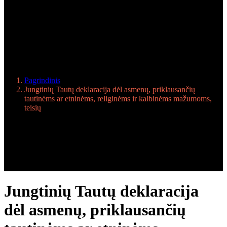
tautinėms ar etninėms,
religinėms ir kalbinėms
mažumoms, teisių
Pagrindinis
Jungtinių Tautų deklaracija dėl asmenų, priklausančių
tautinėms ar etninėms, religinėms ir kalbinėms mažumoms,
teisių
Jungtinių Tautų deklaracija
dėl asmenų, priklausančių