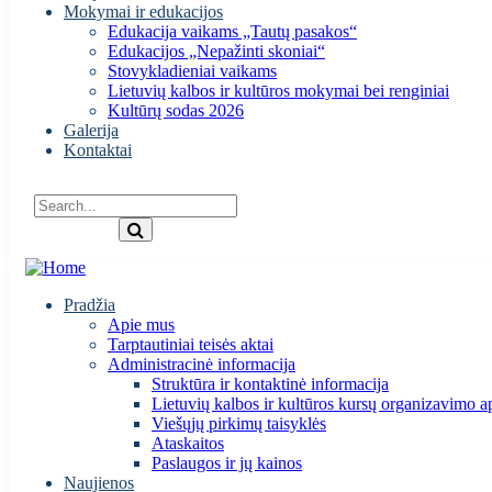
Mokymai ir edukacijos
Edukacija vaikams „Tautų pasakos“
Edukacijos „Nepažinti skoniai“
Stovykladieniai vaikams
Lietuvių kalbos ir kultūros mokymai bei renginiai
Kultūrų sodas 2026
Galerija
Kontaktai
Pradžia
Apie mus
Tarptautiniai teisės aktai
Administracinė informacija
Struktūra ir kontaktinė informacija
Lietuvių kalbos ir kultūros kursų organizavimo a
Viešųjų pirkimų taisyklės
Ataskaitos
Paslaugos ir jų kainos
Naujienos