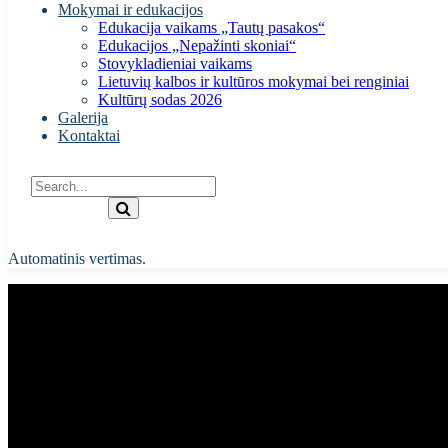
Mokymai ir edukacijos
Edukacija vaikams „Tautų pasakos“
Edukacijos „Nepažinti skoniai“
Stovykladieniai vaikams
Lietuvių kalbos ir kultūros mokymai bei renginiai
Kultūrų sodas 2026
Galerija
Kontaktai
Automatinis vertimas.
Vaikų Kultūrų rytmečiai