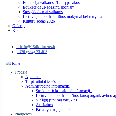
Edukacija vaikams „Tautų pasakos“
Edukacijos „Nepažinti skoniai“
Stovykladieniai vaikams
Lietuvių kalbos ir kultūros mokymai bei renginiai
Kultūrų sodas 2026
Galerija
Kontaktai
info@154kulturos.lt
+370 (684) 73 405
Pradžia
Apie mus
Tarptautiniai teisės aktai
Administracinė informacija
Struktūra ir kontaktinė informacija
Lietuvių kalbos ir kultūros kursų organizavimo a
Viešųjų pirkimų taisyklės
Ataskaitos
Paslaugos ir jų kainos
Naujienos