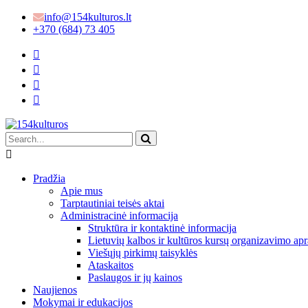
info@154kulturos.lt
+370 (684) 73 405
Pradžia
Apie mus
Tarptautiniai teisės aktai
Administracinė informacija
Struktūra ir kontaktinė informacija
Lietuvių kalbos ir kultūros kursų organizavimo apr
Viešųjų pirkimų taisyklės
Ataskaitos
Paslaugos ir jų kainos
Naujienos
Mokymai ir edukacijos