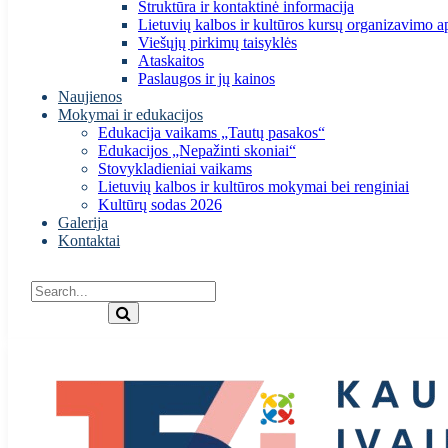
Struktūra ir kontaktinė informacija
Lietuvių kalbos ir kultūros kursų organizavimo a
Viešųjų pirkimų taisyklės
Ataskaitos
Paslaugos ir jų kainos
Naujienos
Mokymai ir edukacijos
Edukacija vaikams „Tautų pasakos“
Edukacijos „Nepažinti skoniai“
Stovykladieniai vaikams
Lietuvių kalbos ir kultūros mokymai bei renginiai
Kultūrų sodas 2026
Galerija
Kontaktai