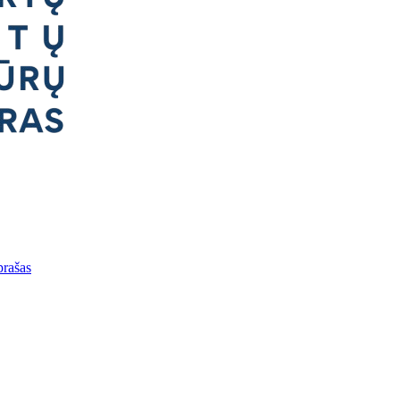
prašas