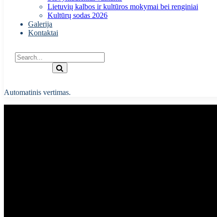
Lietuvių kalbos ir kultūros mokymai bei renginiai
Kultūrų sodas 2026
Galerija
Kontaktai
Automatinis vertimas.
Užsienio reikalų ministerijos, P
bendruomene