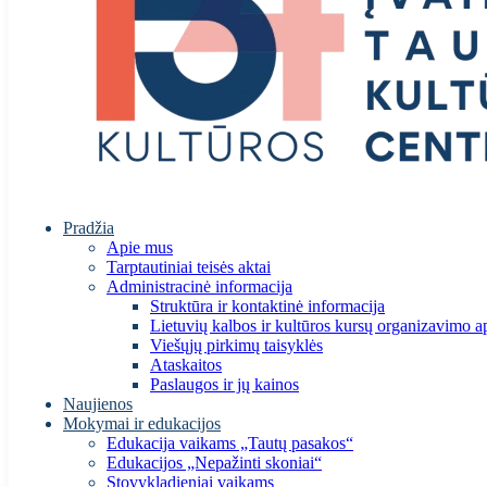
Pradžia
Apie mus
Tarptautiniai teisės aktai
Administracinė informacija
Struktūra ir kontaktinė informacija
Lietuvių kalbos ir kultūros kursų organizavimo a
Viešųjų pirkimų taisyklės
Ataskaitos
Paslaugos ir jų kainos
Naujienos
Mokymai ir edukacijos
Edukacija vaikams „Tautų pasakos“
Edukacijos „Nepažinti skoniai“
Stovykladieniai vaikams