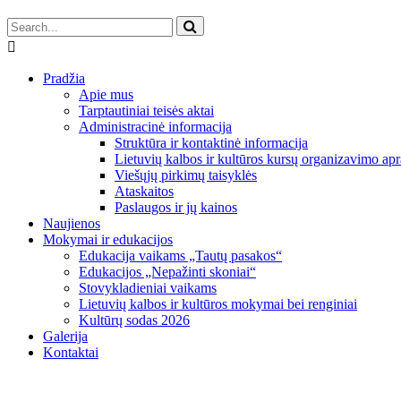
Pradžia
Apie mus
Tarptautiniai teisės aktai
Administracinė informacija
Struktūra ir kontaktinė informacija
Lietuvių kalbos ir kultūros kursų organizavimo apr
Viešųjų pirkimų taisyklės
Ataskaitos
Paslaugos ir jų kainos
Naujienos
Mokymai ir edukacijos
Edukacija vaikams „Tautų pasakos“
Edukacijos „Nepažinti skoniai“
Stovykladieniai vaikams
Lietuvių kalbos ir kultūros mokymai bei renginiai
Kultūrų sodas 2026
Galerija
Kontaktai