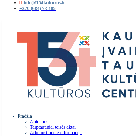
info@154kulturos.lt
+370 (684) 73 405
Pradžia
Apie mus
Tarptautiniai teisės aktai
Administracinė informacija