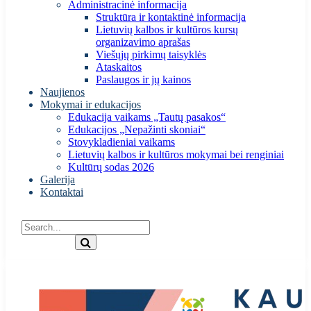
Administracinė informacija
Struktūra ir kontaktinė informacija
Lietuvių kalbos ir kultūros kursų
organizavimo aprašas
Viešųjų pirkimų taisyklės
Ataskaitos
Paslaugos ir jų kainos
Naujienos
Mokymai ir edukacijos
Edukacija vaikams „Tautų pasakos“
Edukacijos „Nepažinti skoniai“
Stovykladieniai vaikams
Lietuvių kalbos ir kultūros mokymai bei renginiai
Kultūrų sodas 2026
Galerija
Kontaktai