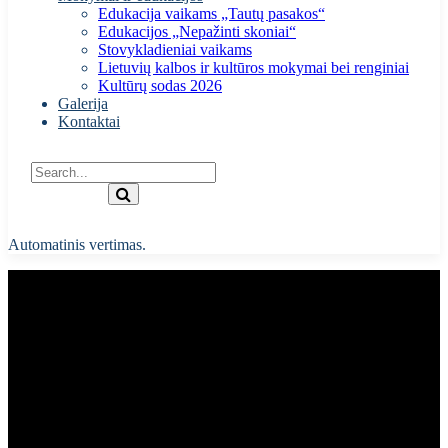
Edukacija vaikams „Tautų pasakos“
Edukacijos „Nepažinti skoniai“
Stovykladieniai vaikams
Lietuvių kalbos ir kultūros mokymai bei renginiai
Kultūrų sodas 2026
Galerija
Kontaktai
Automatinis vertimas.
Tautodailininkės Eglės
Dvarionaitės-Vindašienės