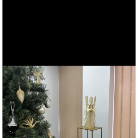
karpinių paroda „…betekanti
saulelė“