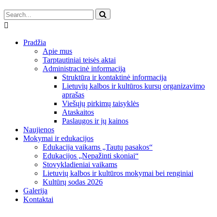
Pradžia
Apie mus
Tarptautiniai teisės aktai
Administracinė informacija
Struktūra ir kontaktinė informacija
Lietuvių kalbos ir kultūros kursų organizavimo
aprašas
Viešųjų pirkimų taisyklės
Ataskaitos
Paslaugos ir jų kainos
Naujienos
Mokymai ir edukacijos
Edukacija vaikams „Tautų pasakos“
Edukacijos „Nepažinti skoniai“
Stovykladieniai vaikams
Lietuvių kalbos ir kultūros mokymai bei renginiai
Kultūrų sodas 2026
Galerija
Kontaktai