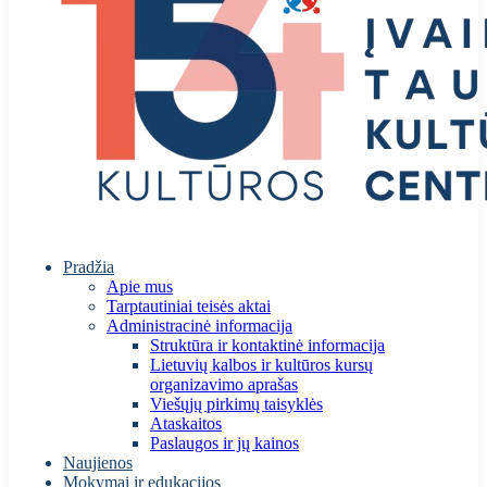
Pradžia
Apie mus
Tarptautiniai teisės aktai
Administracinė informacija
Struktūra ir kontaktinė informacija
Lietuvių kalbos ir kultūros kursų
organizavimo aprašas
Viešųjų pirkimų taisyklės
Ataskaitos
Paslaugos ir jų kainos
Naujienos
Mokymai ir edukacijos