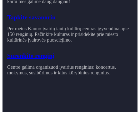
kartu mes galime daug daugiau!
Tapkite savanoriu
Per metus Kauno įvairių tautų kultūrų centras įgyvendina apie
150 renginių. Pažinkite kultūras ir prisidėkite prie miesto
kultūrinės įvairovės puoselėjimo.
Surenkite renginį
Centre galima organizuoti įvairius renginius: koncertus,
mokymus, susibūrimus ir ​kitus kūrybinius renginius.