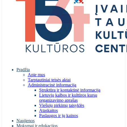
Pradžia
Apie mus
Tarptautiniai teisės aktai
Administracinė informacija
Struktūra ir kontaktinė informacija
Lietuvių kalbos ir kultūros kursų
organizavimo aprašas
Viešųjų pirkimų taisyklės
Ataskaitos
Paslaugos ir jų kainos
Naujienos
Mokymai ir edukacijos