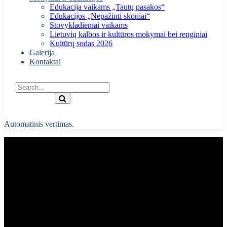
Edukacija vaikams „Tautų pasakos“
Edukacijos „Nepažinti skoniai“
Stovykladieniai vaikams
Lietuvių kalbos ir kultūros mokymai bei renginiai
Kultūrų sodas 2026
Galerija
Kontaktai
Automatinis vertimas.
Sakartvelo Nepriklausomybės
dienos edukacija vaikams