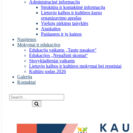
Administracinė informacija
Struktūra ir kontaktinė informacija
Lietuvių kalbos ir kultūros kursų
organizavimo aprašas
Viešųjų pirkimų taisyklės
Ataskaitos
Paslaugos ir jų kainos
Naujienos
Mokymai ir edukacijos
Edukacija vaikams „Tautų pasakos“
Edukacijos „Nepažinti skoniai“
Stovykladieniai vaikams
Lietuvių kalbos ir kultūros mokymai bei renginiai
Kultūrų sodas 2026
Galerija
Kontaktai