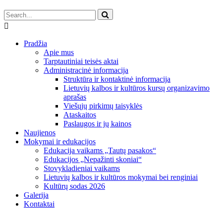
Pradžia
Apie mus
Tarptautiniai teisės aktai
Administracinė informacija
Struktūra ir kontaktinė informacija
Lietuvių kalbos ir kultūros kursų organizavimo
aprašas
Viešųjų pirkimų taisyklės
Ataskaitos
Paslaugos ir jų kainos
Naujienos
Mokymai ir edukacijos
Edukacija vaikams „Tautų pasakos“
Edukacijos „Nepažinti skoniai“
Stovykladieniai vaikams
Lietuvių kalbos ir kultūros mokymai bei renginiai
Kultūrų sodas 2026
Galerija
Kontaktai