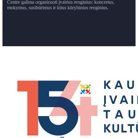
Centre galima organizuoti įvairius renginius: koncertus,
mokymus, susibūrimus ir ​kitus kūrybinius renginius.