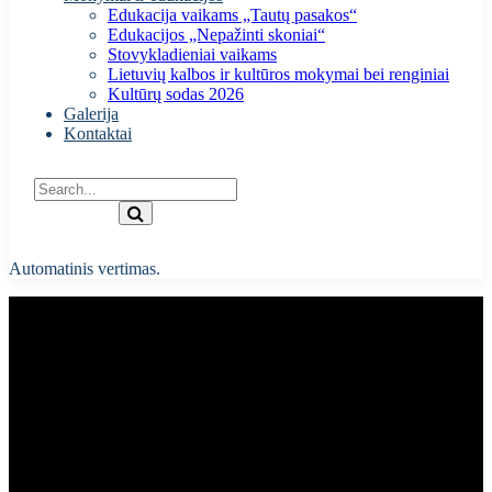
Edukacija vaikams „Tautų pasakos“
Edukacijos „Nepažinti skoniai“
Stovykladieniai vaikams
Lietuvių kalbos ir kultūros mokymai bei renginiai
Kultūrų sodas 2026
Galerija
Kontaktai
Automatinis vertimas.
Nepažinti skoniai | 154 kultūros
Kaunui | Kartvelų virtuvė