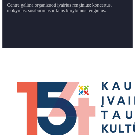
Centre galima organizuoti įvairius renginius: koncertus,
mokymus, susibūrimus ir ​kitus kūrybinius renginius.