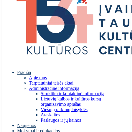
Pradžia
Apie mus
Tarptautiniai teisės aktai
Administracinė informacija
Struktūra ir kontaktinė informacija
Lietuvių kalbos ir kultūros kursų
organizavimo aprašas
Viešųjų pirkimų taisyklės
Ataskaitos
Paslaugos ir jų kainos
Naujienos
Mokymai ir edukacijos