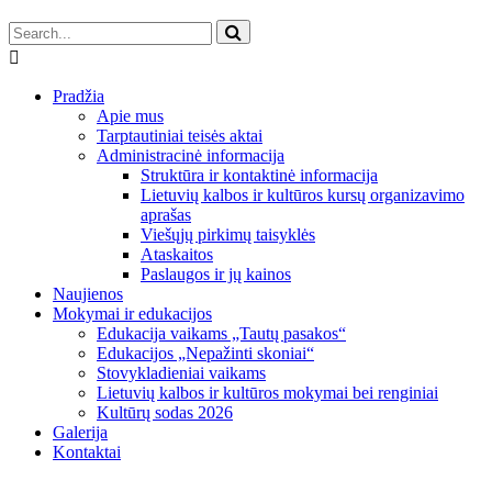
Pradžia
Apie mus
Tarptautiniai teisės aktai
Administracinė informacija
Struktūra ir kontaktinė informacija
Lietuvių kalbos ir kultūros kursų organizavimo
aprašas
Viešųjų pirkimų taisyklės
Ataskaitos
Paslaugos ir jų kainos
Naujienos
Mokymai ir edukacijos
Edukacija vaikams „Tautų pasakos“
Edukacijos „Nepažinti skoniai“
Stovykladieniai vaikams
Lietuvių kalbos ir kultūros mokymai bei renginiai
Kultūrų sodas 2026
Galerija
Kontaktai