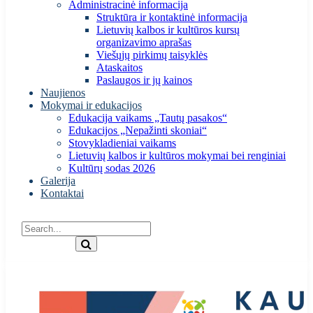
Administracinė informacija
Struktūra ir kontaktinė informacija
Lietuvių kalbos ir kultūros kursų
organizavimo aprašas
Viešųjų pirkimų taisyklės
Ataskaitos
Paslaugos ir jų kainos
Naujienos
Mokymai ir edukacijos
Edukacija vaikams „Tautų pasakos“
Edukacijos „Nepažinti skoniai“
Stovykladieniai vaikams
Lietuvių kalbos ir kultūros mokymai bei renginiai
Kultūrų sodas 2026
Galerija
Kontaktai