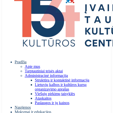
Pradžia
Apie mus
Tarptautiniai teisės aktai
Administracinė informacija
Struktūra ir kontaktinė informacija
Lietuvių kalbos ir kultūros kursų
organizavimo aprašas
Viešųjų pirkimų taisyklės
Ataskaitos
Paslaugos ir jų kainos
Naujienos
Mokymai ir edukacijos