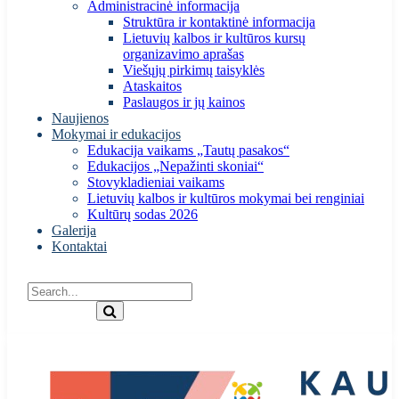
Administracinė informacija
Struktūra ir kontaktinė informacija
Lietuvių kalbos ir kultūros kursų
organizavimo aprašas
Viešųjų pirkimų taisyklės
Ataskaitos
Paslaugos ir jų kainos
Naujienos
Mokymai ir edukacijos
Edukacija vaikams „Tautų pasakos“
Edukacijos „Nepažinti skoniai“
Stovykladieniai vaikams
Lietuvių kalbos ir kultūros mokymai bei renginiai
Kultūrų sodas 2026
Galerija
Kontaktai