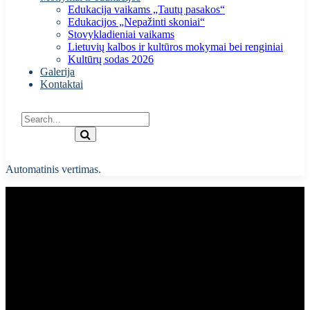
Edukacija vaikams „Tautų pasakos“
Edukacijos „Nepažinti skoniai“
Stovykladieniai vaikams
Lietuvių kalbos ir kultūros mokymai bei renginiai
Kultūrų sodas 2026
Galerija
Kontaktai
Automatinis vertimas.
Lietuvos tautinių
bendruomenių festivalis