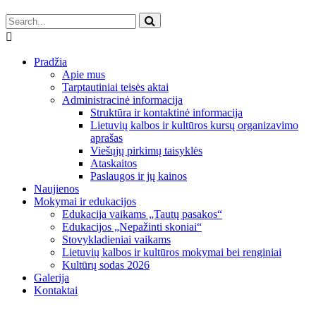
Pradžia
Apie mus
Tarptautiniai teisės aktai
Administracinė informacija
Struktūra ir kontaktinė informacija
Lietuvių kalbos ir kultūros kursų organizavimo
aprašas
Viešųjų pirkimų taisyklės
Ataskaitos
Paslaugos ir jų kainos
Naujienos
Mokymai ir edukacijos
Edukacija vaikams „Tautų pasakos“
Edukacijos „Nepažinti skoniai“
Stovykladieniai vaikams
Lietuvių kalbos ir kultūros mokymai bei renginiai
Kultūrų sodas 2026
Galerija
Kontaktai