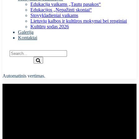
Edukacija vaikams „Tautų pasakos“
Edukacijos „Nepažinti skoniai“
Stovykladieniai vaikams
Lietuvių kalbos ir kultūros mokymai bei renginiai
Kultūrų sodas 2026
Galerija
Kontaktai
Automatinis vertimas.
Kultūrų sodas 2025 Ekskursija
„Kas buvo Kauno