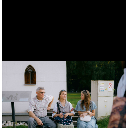
„magometonai“ Kur jie gyveno
ir ką paliko mums“