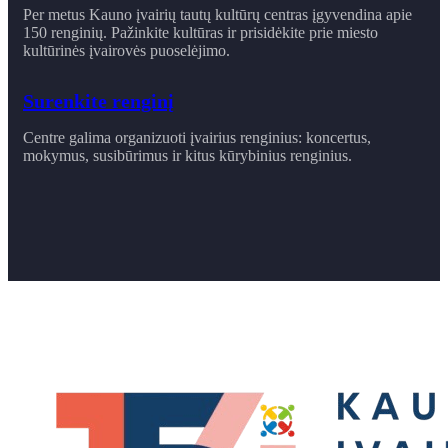
Per metus Kauno įvairių tautų kultūrų centras įgyvendina apie
150 renginių. Pažinkite kultūras ir prisidėkite prie miesto
kultūrinės įvairovės puoselėjimo.
Surenkite renginį
Centre galima organizuoti įvairius renginius: koncertus,
mokymus, susibūrimus ir ​kitus kūrybinius renginius.