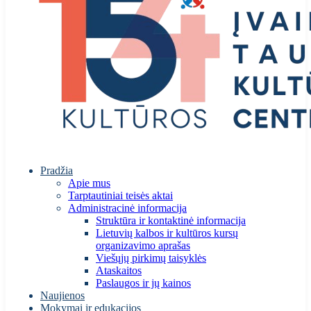
Pradžia
Apie mus
Tarptautiniai teisės aktai
Administracinė informacija
Struktūra ir kontaktinė informacija
Lietuvių kalbos ir kultūros kursų
organizavimo aprašas
Viešųjų pirkimų taisyklės
Ataskaitos
Paslaugos ir jų kainos
Naujienos
Mokymai ir edukacijos