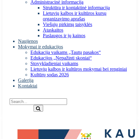
Administracinė informacija
Struktūra ir kontaktinė informacija
Lietuvių kalbos ir kultūros kursų
organizavimo aprašas
Viešųjų pirkimų taisyklės
Ataskaitos
Paslaugos ir jų kainos
Naujienos
Mokymai ir edukacijos
Edukacija vaikams „Tautų pasakos“
Edukacijos „Nepažinti skoniai“
Stovykladieniai vaikams
Lietuvių kalbos ir kultūros mokymai bei renginiai
Kultūrų sodas 2026
Galerija
Kontaktai