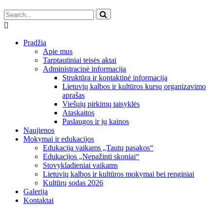
Pradžia
Apie mus
Tarptautiniai teisės aktai
Administracinė informacija
Struktūra ir kontaktinė informacija
Lietuvių kalbos ir kultūros kursų organizavimo
aprašas
Viešųjų pirkimų taisyklės
Ataskaitos
Paslaugos ir jų kainos
Naujienos
Mokymai ir edukacijos
Edukacija vaikams „Tautų pasakos“
Edukacijos „Nepažinti skoniai“
Stovykladieniai vaikams
Lietuvių kalbos ir kultūros mokymai bei renginiai
Kultūrų sodas 2026
Galerija
Kontaktai