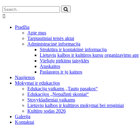
Pradžia
Apie mus
Tarptautiniai teisės aktai
Administracinė informacija
Struktūra ir kontaktinė informacija
Lietuvių kalbos ir kultūros kursų organizavimo apr
Viešųjų pirkimų taisyklės
Ataskaitos
Paslaugos ir jų kainos
Naujienos
Mokymai ir edukacijos
Edukacija vaikams „Tautų pasakos“
Edukacijos „Nepažinti skoniai“
Stovykladieniai vaikams
Lietuvių kalbos ir kultūros mokymai bei renginiai
Kultūrų sodas 2026
Galerija
Kontaktai