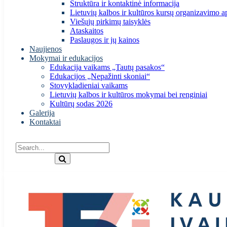
Struktūra ir kontaktinė informacija
Lietuvių kalbos ir kultūros kursų organizavimo a
Viešųjų pirkimų taisyklės
Ataskaitos
Paslaugos ir jų kainos
Naujienos
Mokymai ir edukacijos
Edukacija vaikams „Tautų pasakos“
Edukacijos „Nepažinti skoniai“
Stovykladieniai vaikams
Lietuvių kalbos ir kultūros mokymai bei renginiai
Kultūrų sodas 2026
Galerija
Kontaktai