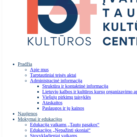
Pradžia
Apie mus
Tarptautiniai teisės aktai
Administracinė informacija
Struktūra ir kontaktinė informacija
Lietuvių kalbos ir kultūros kursų organizavimo a
Viešųjų pirkimų taisyklės
Ataskaitos
Paslaugos ir jų kainos
Naujienos
Mokymai ir edukacijos
Edukacija vaikams „Tautų pasakos“
Edukacijos „Nepažinti skoniai“
Stovykladieniai vaikams