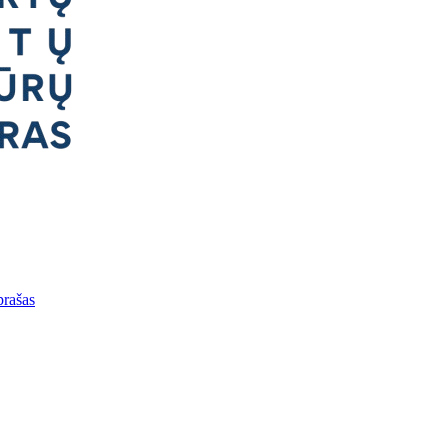
prašas