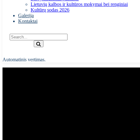
Lietuvių kalbos ir kultūros mokymai bei renginiai
Kultūrų sodas 2026
Galerija
Kontaktai
Automatinis vertimas.
Edukacija “Nepažinti skoniai”