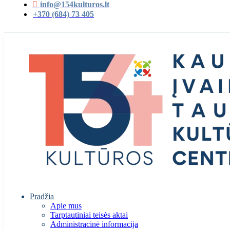
info@154kulturos.lt
+370 (684) 73 405
Pradžia
Apie mus
Tarptautiniai teisės aktai
Administracinė informacija