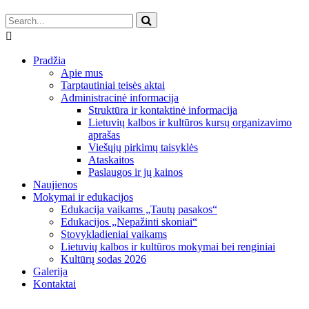
Pradžia
Apie mus
Tarptautiniai teisės aktai
Administracinė informacija
Struktūra ir kontaktinė informacija
Lietuvių kalbos ir kultūros kursų organizavimo
aprašas
Viešųjų pirkimų taisyklės
Ataskaitos
Paslaugos ir jų kainos
Naujienos
Mokymai ir edukacijos
Edukacija vaikams „Tautų pasakos“
Edukacijos „Nepažinti skoniai“
Stovykladieniai vaikams
Lietuvių kalbos ir kultūros mokymai bei renginiai
Kultūrų sodas 2026
Galerija
Kontaktai