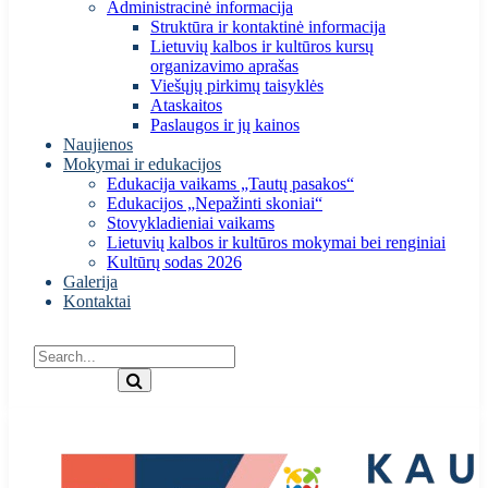
Administracinė informacija
Struktūra ir kontaktinė informacija
Lietuvių kalbos ir kultūros kursų
organizavimo aprašas
Viešųjų pirkimų taisyklės
Ataskaitos
Paslaugos ir jų kainos
Naujienos
Mokymai ir edukacijos
Edukacija vaikams „Tautų pasakos“
Edukacijos „Nepažinti skoniai“
Stovykladieniai vaikams
Lietuvių kalbos ir kultūros mokymai bei renginiai
Kultūrų sodas 2026
Galerija
Kontaktai