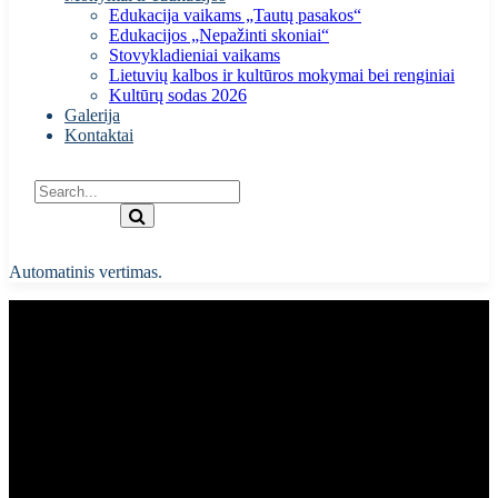
Edukacija vaikams „Tautų pasakos“
Edukacijos „Nepažinti skoniai“
Stovykladieniai vaikams
Lietuvių kalbos ir kultūros mokymai bei renginiai
Kultūrų sodas 2026
Galerija
Kontaktai
Automatinis vertimas.
Kovo 11-osios minėjimo šventė