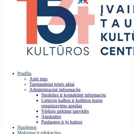
Pradžia
Apie mus
Tarptautiniai teisės aktai
Administracinė informacija
Struktūra ir kontaktinė informacija
Lietuvių kalbos ir kultūros kursų
organizavimo aprašas
Viešųjų pirkimų taisyklės
Ataskaitos
Paslaugos ir jų kainos
Naujienos
Mokymai ir edukacijos