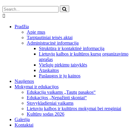
Pradžia
Apie mus
Tarptautiniai teisės aktai
Administracinė informacija
Struktūra ir kontaktinė informacija
Lietuvių kalbos ir kultūros kursų organizavimo
aprašas
Viešųjų pirkimų taisyklės
Ataskaitos
Paslaugos ir jų kainos
Naujienos
Mokymai ir edukacijos
Edukacija vaikams „Tautų pasakos“
Edukacijos „Nepažinti skoniai“
Stovykladieniai vaikams
Lietuvių kalbos ir kultūros mokymai bei renginiai
Kultūrų sodas 2026
Galerija
Kontaktai