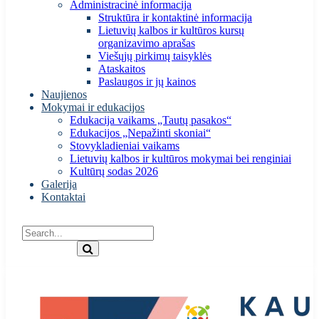
Administracinė informacija
Struktūra ir kontaktinė informacija
Lietuvių kalbos ir kultūros kursų
organizavimo aprašas
Viešųjų pirkimų taisyklės
Ataskaitos
Paslaugos ir jų kainos
Naujienos
Mokymai ir edukacijos
Edukacija vaikams „Tautų pasakos“
Edukacijos „Nepažinti skoniai“
Stovykladieniai vaikams
Lietuvių kalbos ir kultūros mokymai bei renginiai
Kultūrų sodas 2026
Galerija
Kontaktai