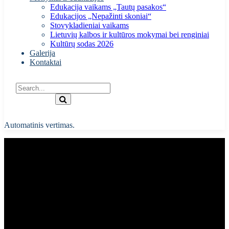
Edukacija vaikams „Tautų pasakos“
Edukacijos „Nepažinti skoniai“
Stovykladieniai vaikams
Lietuvių kalbos ir kultūros mokymai bei renginiai
Kultūrų sodas 2026
Galerija
Kontaktai
Automatinis vertimas.
Kauno ukrainiečių bendrijos
narės K. Nikolskos ir jos