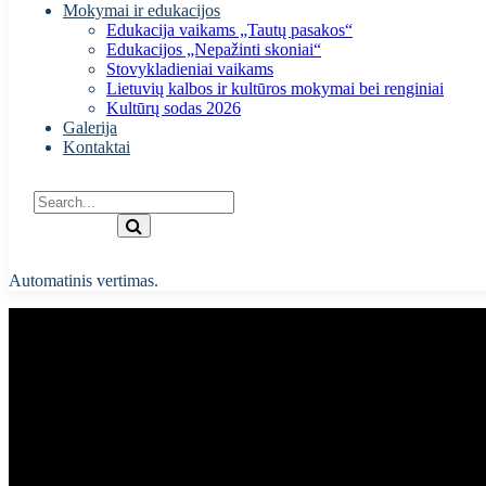
Mokymai ir edukacijos
Edukacija vaikams „Tautų pasakos“
Edukacijos „Nepažinti skoniai“
Stovykladieniai vaikams
Lietuvių kalbos ir kultūros mokymai bei renginiai
Kultūrų sodas 2026
Galerija
Kontaktai
Automatinis vertimas.
Tarptautinis seminaras „EOTO2