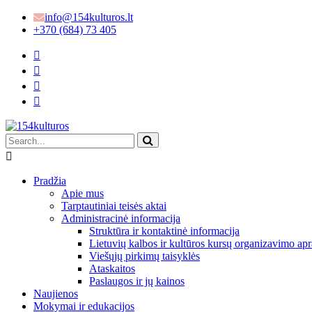
info@154kulturos.lt
+370 (684) 73 405
Pradžia
Apie mus
Tarptautiniai teisės aktai
Administracinė informacija
Struktūra ir kontaktinė informacija
Lietuvių kalbos ir kultūros kursų organizavimo apr
Viešųjų pirkimų taisyklės
Ataskaitos
Paslaugos ir jų kainos
Naujienos
Mokymai ir edukacijos