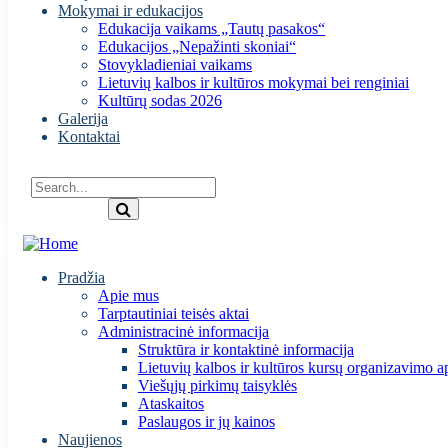
Mokymai ir edukacijos
Edukacija vaikams „Tautų pasakos“
Edukacijos „Nepažinti skoniai“
Stovykladieniai vaikams
Lietuvių kalbos ir kultūros mokymai bei renginiai
Kultūrų sodas 2026
Galerija
Kontaktai
Pradžia
Apie mus
Tarptautiniai teisės aktai
Administracinė informacija
Struktūra ir kontaktinė informacija
Lietuvių kalbos ir kultūros kursų organizavimo a
Viešųjų pirkimų taisyklės
Ataskaitos
Paslaugos ir jų kainos
Naujienos