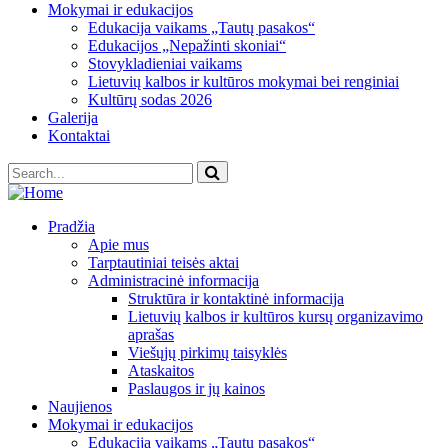
Mokymai ir edukacijos
Edukacija vaikams „Tautų pasakos“
Edukacijos „Nepažinti skoniai“
Stovykladieniai vaikams
Lietuvių kalbos ir kultūros mokymai bei renginiai
Kultūrų sodas 2026
Galerija
Kontaktai
Pradžia
Apie mus
Tarptautiniai teisės aktai
Administracinė informacija
Struktūra ir kontaktinė informacija
Lietuvių kalbos ir kultūros kursų organizavimo
aprašas
Viešųjų pirkimų taisyklės
Ataskaitos
Paslaugos ir jų kainos
Naujienos
Mokymai ir edukacijos
Edukacija vaikams „Tautų pasakos“