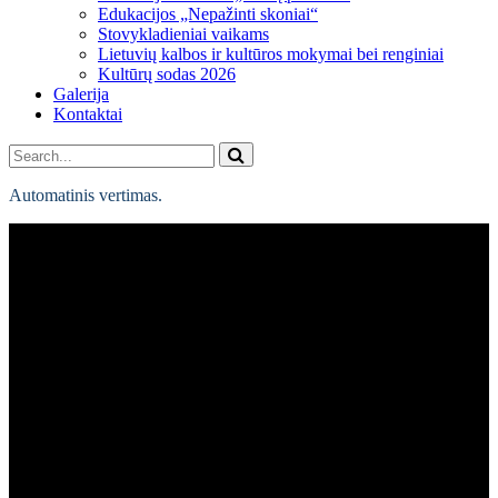
Edukacijos „Nepažinti skoniai“
Stovykladieniai vaikams
Lietuvių kalbos ir kultūros mokymai bei renginiai
Kultūrų sodas 2026
Galerija
Kontaktai
Automatinis vertimas.
Lietuvos tautinių bendrijų
festivalio „Kultūrų sodas 2024“
ekskursija „Laisvės alėja 1940-