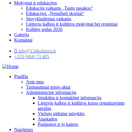
Mokymai ir edukacijos
Edukacija vaikams „Tautų pasakos“
Edukacijos „Nepažinti skoniai“
Stovykladieniai vaikams
Lietuvių kalbos ir kultūros mokymai bei renginiai
Kultūrų sodas 2026
Galerija
Kontaktai
info@154kulturos.lt
+370 (684) 73 405
Pradžia
Apie mus
Tarptautiniai teisės aktai
Administracinė informacija
Struktūra ir kontaktinė informacija
Lietuvių kalbos ir kultūros kursų organizavimo
aprašas
Viešųjų pirkimų taisyklės
Ataskaitos
Paslaugos ir jų kainos
Naujienos