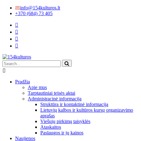
info@154kulturos.lt
+370 (684) 73 405
Pradžia
Apie mus
Tarptautiniai teisės aktai
Administracinė informacija
Struktūra ir kontaktinė informacija
Lietuvių kalbos ir kultūros kursų organizavimo
aprašas
Viešųjų pirkimų taisyklės
Ataskaitos
Paslaugos ir jų kainos
Naujienos