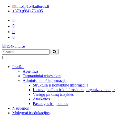
info@154kulturos.lt
+370 (684) 73 405
Pradžia
Apie mus
Tarptautiniai teisės aktai
Administracinė informacija
Struktūra ir kontaktinė informacija
Lietuvių kalbos ir kultūros kursų organizavimo apr
Viešųjų pirkimų taisyklės
Ataskaitos
Paslaugos ir jų kainos
Naujienos
Mokymai ir edukacijos