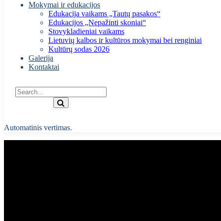
Mokymai ir edukacijos
Edukacija vaikams „Tautų pasakos“
Edukacijos „Nepažinti skoniai“
Stovykladieniai vaikams
Lietuvių kalbos ir kultūros mokymai bei renginiai
Kultūrų sodas 2026
Galerija
Kontaktai
Automatinis vertimas.
Lietuvos tautinių bendrijų fest