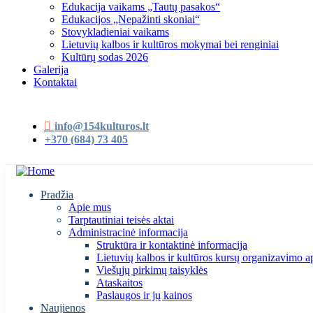
Edukacija vaikams „Tautų pasakos“
Edukacijos „Nepažinti skoniai“
Stovykladieniai vaikams
Lietuvių kalbos ir kultūros mokymai bei renginiai
Kultūrų sodas 2026
Galerija
Kontaktai
info@154kulturos.lt
+370 (684) 73 405
Pradžia
Apie mus
Tarptautiniai teisės aktai
Administracinė informacija
Struktūra ir kontaktinė informacija
Lietuvių kalbos ir kultūros kursų organizavimo a
Viešųjų pirkimų taisyklės
Ataskaitos
Paslaugos ir jų kainos
Naujienos