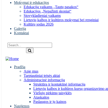
Mokymai ir edukacijos
Edukacija vaikams „Tautų pasakos“
Edukacijos „Nepažinti skoniai“
Stovykladieniai vaikams
Lietuvių kalbos ir kultūros mokymai bei renginiai
Kultūrų sodas 2026
Galerija
Kontaktai
Pradžia
Apie mus
Tarptautiniai teisės aktai
Administracinė informacija
Struktūra ir kontaktinė informacija
Lietuvių kalbos ir kultūros kursų organizavimo a
Viešųjų pirkimų taisyklės
Ataskaitos
Paslaugos ir jų kainos
Naujienos