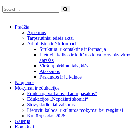
Pradžia
Apie mus
Tarptautiniai teisės aktai
Administracinė informacija
Struktūra ir kontaktinė informacija
Lietuvių kalbos ir kultūros kursų organizavimo
aprašas
Viešųjų pirkimų taisyklės
Ataskaitos
Paslaugos ir jų kainos
Naujienos
Mokymai ir edukacijos
Edukacija vaikams „Tautų pasakos“
Edukacijos „Nepažinti skoniai“
Stovykladieniai vaikams
Lietuvių kalbos ir kultūros mokymai bei renginiai
Kultūrų sodas 2026
Galerija
Kontaktai