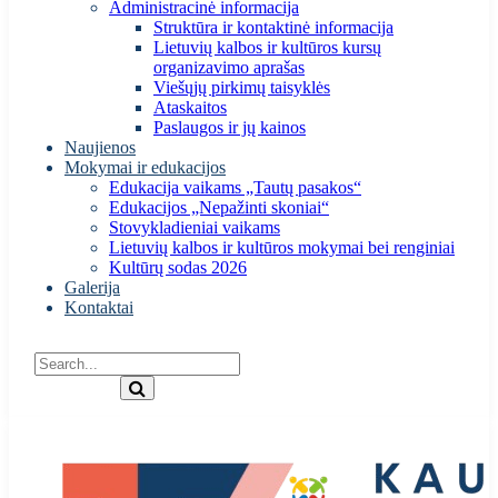
Administracinė informacija
Struktūra ir kontaktinė informacija
Lietuvių kalbos ir kultūros kursų
organizavimo aprašas
Viešųjų pirkimų taisyklės
Ataskaitos
Paslaugos ir jų kainos
Naujienos
Mokymai ir edukacijos
Edukacija vaikams „Tautų pasakos“
Edukacijos „Nepažinti skoniai“
Stovykladieniai vaikams
Lietuvių kalbos ir kultūros mokymai bei renginiai
Kultūrų sodas 2026
Galerija
Kontaktai