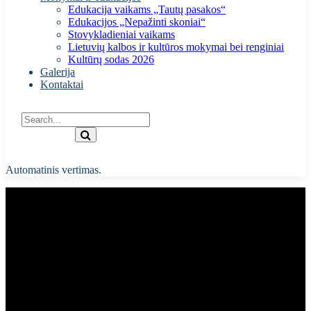
Edukacija vaikams „Tautų pasakos“
Edukacijos „Nepažinti skoniai“
Stovykladieniai vaikams
Lietuvių kalbos ir kultūros mokymai bei renginiai
Kultūrų sodas 2026
Galerija
Kontaktai
Automatinis vertimas.
Lietuvos tautinių bendrijų
festivalio „Kultūrų sodas 2024“