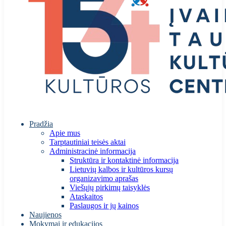
Pradžia
Apie mus
Tarptautiniai teisės aktai
Administracinė informacija
Struktūra ir kontaktinė informacija
Lietuvių kalbos ir kultūros kursų
organizavimo aprašas
Viešųjų pirkimų taisyklės
Ataskaitos
Paslaugos ir jų kainos
Naujienos
Mokymai ir edukacijos