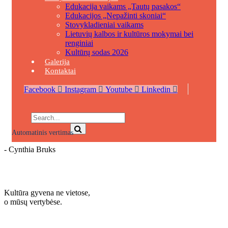
Edukacija vaikams „Tautų pasakos“
Edukacijos „Nepažinti skoniai“
Stovykladieniai vaikams
Lietuvių kalbos ir kultūros mokymai bei
renginiai
Kultūrų sodas 2026
Galerija
Kontaktai
Facebook
Instagram
Youtube
Linkedin
Automatinis vertimas
- Cynthia Bruks
Sužinokite daugiau
Kultūra gyvena ne vietose,
o mūsų vertybėse.
Sužinokite daugiau