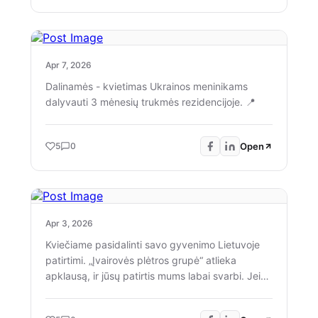
which will help you understand local democracy
and your role in it. For more information, see the
event description! Register here by May 7:
https://forms.gle/FyZmaCrofmbxpdAa7
Apr 7, 2026
Dalinamės - kvietimas Ukrainos meninikams
dalyvauti 3 mėnesių trukmės rezidencijoje. 📍
Open
5
0
Apr 3, 2026
Kviečiame pasidalinti savo gyvenimo Lietuvoje
patirtimi. „Įvairovės plėtros grupė“ atlieka
apklausą, ir jūsų patirtis mums labai svarbi. Jei
esate Lietuvoje gyvenantis užsienietis,
kviečiame Jus dalyvauti! Apklausa pateikiama