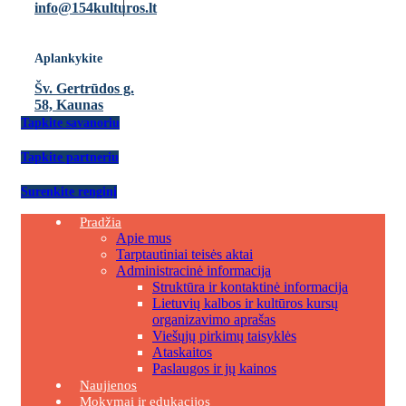
info@154kulturos.lt
Aplankykite
Šv. Gertrūdos g.
58, Kaunas
Tapkite savanoriu
Tapkite partneriu
Surenkite renginį
Pradžia
Apie mus
Tarptautiniai teisės aktai
Administracinė informacija
Struktūra ir kontaktinė informacija
Lietuvių kalbos ir kultūros kursų
organizavimo aprašas
Viešųjų pirkimų taisyklės
Ataskaitos
Paslaugos ir jų kainos
Naujienos
Mokymai ir edukacijos