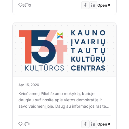
Open
6
0
Apr 15, 2026
Kviečiame į Pilietiškumo mokyklą, kurioje
daugiau sužinosite apie vietos demokratiją ir
savo vaidmenį joje. Daugiau informacijos rasite
renginio aprašyme! Registracija čia iki gegužės 7
d. čia: https://forms.gle/FyZmaCrofmbxpdAa7
Open
3
1
We invite you to join the Citizenship School,