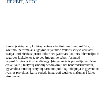
ПРИВІТ,
AHOJ
Kauno įvairių tautų kultūrų centras – tautinių mažumų kultūros,
švietimo, neformalaus ugdymo ir jaunimo veiklos srityse veikianti
įstaiga, kuri siekia stiprinti kultūrinės įvairovės, tautinės tolerancijos ir
pagarbos kiekvienos tautybės žmogui vertybes, formuoti
tarpkultūrinius ryšius bei dialogą. Įstaiga kuria ir puoselėja kultūrinę
erdvę įvairių tautybių žmonių bendravimui bei bendradarbiavimui,
įgyvendina tautinių santykių darnumo politiką, inicijuoja ir įgyvendina
įvairius projektus, kurie padeda integruoti tautines mažumas į šalies
visuomenę