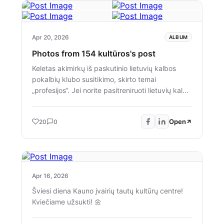
+4
Apr 20, 2026
ALBUM
Photos from 154 kultūros's post
Keletas akimirkų iš paskutinio lietuvių kalbos
pokalbių klubo susitikimo, skirto temai
„profesijos“. Jei norite pasitreniruoti lietuvių kalbą
kartu su mumis, prisijunkite, laukiame jūsų!!! Taip
pat labai laukiame lietuvių, norinčių savanoriauti
Open
20
0
ir padėti besimokantiems tobulinti jų kalbėjimo
įgūdžius.
Apr 16, 2026
Šviesi diena Kauno įvairių tautų kultūrų centre!
Kviečiame užsukti! 🌼