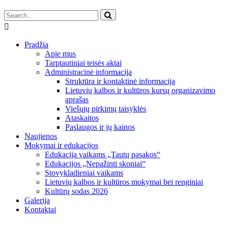
Pradžia
Apie mus
Tarptautiniai teisės aktai
Administracinė informacija
Struktūra ir kontaktinė informacija
Lietuvių kalbos ir kultūros kursų organizavimo
aprašas
Viešųjų pirkimų taisyklės
Ataskaitos
Paslaugos ir jų kainos
Naujienos
Mokymai ir edukacijos
Edukacija vaikams „Tautų pasakos“
Edukacijos „Nepažinti skoniai“
Stovykladieniai vaikams
Lietuvių kalbos ir kultūros mokymai bei renginiai
Kultūrų sodas 2026
Galerija
Kontaktai