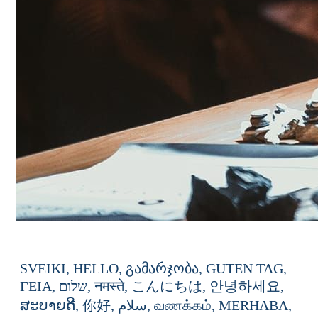
SVEIKI,
HELLO,
გამარჯობა,
GUTEN
TAG,
ΓΕΙΑ,
שלום,
नमस्ते,
こんにちは,
안녕하세요,
ສະບາຍດີ,
你好,
سلام,
வணக்கம்,
MERHABA,