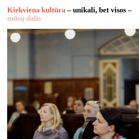
kultūrų centro veiklą palaiko: Tautinių mažumų
Kiekviena kultūra
– unikali, bet visos –
departamentas prie Lietuvos Respublikos
mūsų dalis
Vyriausybės Kauno miesto savivaldybė